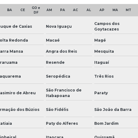
GO e
BA
CE
AM
PA
AC
AL
AP
MA
MT
DF
Campos dos
uque de Caxias
Nova Iguaçu
Goytacazes
olta Redonda
Macaé
Magé
arra Mansa
Angra dos Reis
Mesquita
raruama
Resende
Itaguaí
aquarema
Seropédica
Três Rios
São Francisco de
asimiro de Abreu
Paraty
Itabapoana
rmação dos Búzios
São Fidélis
São João da Barra
tatiaia
Paty do Alferes
Bom Jardim
inheiral
Itaocara
Quissamã