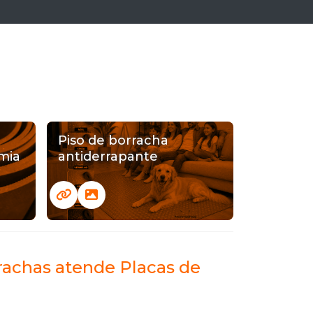
Piso de borracha
mia
antiderrapante
rrachas atende Placas de