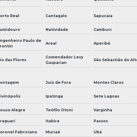
orto Real
Cantagalo
Sapucaia
umidouro
Natividade
Cambuci
ngenheiro Paulo de
Areal
Aperibé
rontin
Comendador Levy
io das Flores
São Sebastião do Alt
Gasparian
ontagem
Juiz de Fora
Montes Claros
ivinópolis
Ipatinga
Sete Lagoas
ouso Alegre
Teófilo Otoni
Varginha
raguari
Itabira
Passos
oronel Fabriciano
Muriaé
Ubá