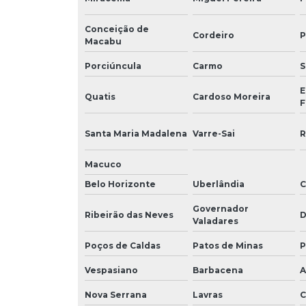
Conceição de
Cordeiro
P
Macabu
Porciúncula
Carmo
S
E
Quatis
Cardoso Moreira
F
Santa Maria Madalena
Varre-Sai
R
Macuco
Belo Horizonte
Uberlândia
C
Governador
Ribeirão das Neves
D
Valadares
Poços de Caldas
Patos de Minas
P
Vespasiano
Barbacena
A
Nova Serrana
Lavras
C