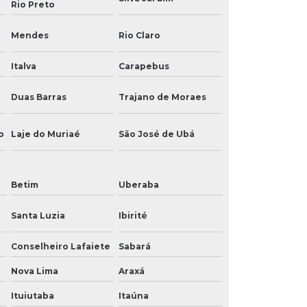
Rio Preto
Mendes
Rio Claro
Italva
Carapebus
Duas Barras
Trajano de Moraes
o
Laje do Muriaé
São José de Ubá
Betim
Uberaba
Santa Luzia
Ibirité
Conselheiro Lafaiete
Sabará
Nova Lima
Araxá
Ituiutaba
Itaúna