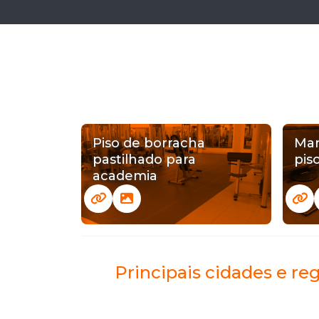
Piso de borracha
Man
pastilhado para
pis
academia
Principais cidades e re