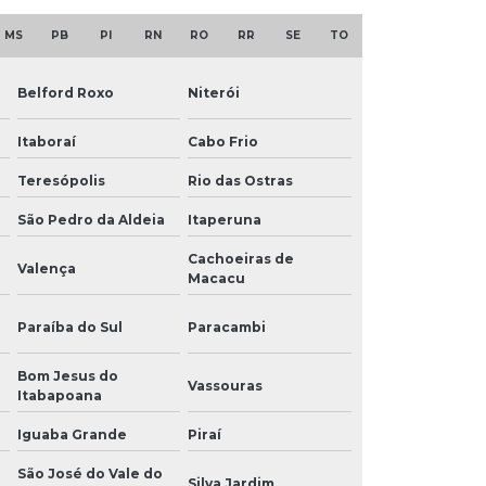
MS
PB
PI
RN
RO
RR
SE
TO
Belford Roxo
Niterói
Itaboraí
Cabo Frio
Teresópolis
Rio das Ostras
São Pedro da Aldeia
Itaperuna
Cachoeiras de
Valença
Macacu
Paraíba do Sul
Paracambi
Bom Jesus do
Vassouras
Itabapoana
Iguaba Grande
Piraí
São José do Vale do
Silva Jardim