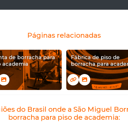
Páginas relacionadas
ta de borracha para
Fábrica de piso de
o academia
borracha para acade
giões do Brasil onde a São Miguel Bo
borracha para piso de academia: