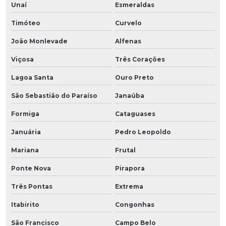
Unaí
Esmeraldas
Timóteo
Curvelo
João Monlevade
Alfenas
Viçosa
Três Corações
Lagoa Santa
Ouro Preto
São Sebastião do Paraíso
Janaúba
Formiga
Cataguases
Januária
Pedro Leopoldo
Mariana
Frutal
Ponte Nova
Pirapora
Três Pontas
Extrema
Itabirito
Congonhas
São Francisco
Campo Belo