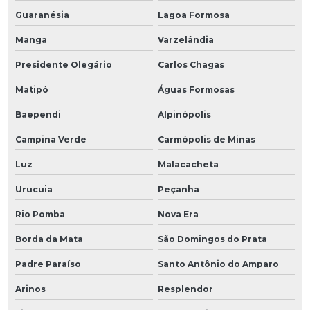
Guaranésia
Lagoa Formosa
Manga
Varzelândia
Presidente Olegário
Carlos Chagas
Matipó
Águas Formosas
Baependi
Alpinópolis
Campina Verde
Carmópolis de Minas
Luz
Malacacheta
Urucuia
Peçanha
Rio Pomba
Nova Era
Borda da Mata
São Domingos do Prata
Padre Paraíso
Santo Antônio do Amparo
Arinos
Resplendor