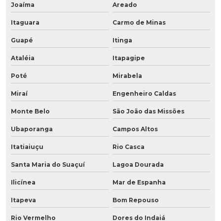
Joaíma
Areado
Itaguara
Carmo de Minas
Guapé
Itinga
Ataléia
Itapagipe
Poté
Mirabela
Miraí
Engenheiro Caldas
Monte Belo
São João das Missões
Ubaporanga
Campos Altos
Itatiaiuçu
Rio Casca
Santa Maria do Suaçuí
Lagoa Dourada
Ilicínea
Mar de Espanha
Itapeva
Bom Repouso
Rio Vermelho
Dores do Indaiá