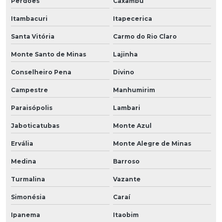
Perdões
Caxambu
Itambacuri
Itapecerica
Santa Vitória
Carmo do Rio Claro
Monte Santo de Minas
Lajinha
Conselheiro Pena
Divino
Campestre
Manhumirim
Paraisópolis
Lambari
Jaboticatubas
Monte Azul
Ervália
Monte Alegre de Minas
Medina
Barroso
Turmalina
Vazante
Simonésia
Caraí
Ipanema
Itaobim