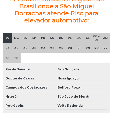
Brasil onde a São Miguel
Borrachas atende Piso para
elevador automotivo:
GO e
RJ
MG
ES
SP
PR
SC
RS
PE
BA
CE
AM
DF
PA
AC
AL
AP
MA
MT
MS
PB
PI
RN
RO
RR
SE
TO
Rio de Janeiro
São Gonçalo
Duque de Caxias
Nova Iguaçu
Campos dos Goytacazes
Belford Roxo
Niterói
São João de Meriti
Petrópolis
Volta Redonda