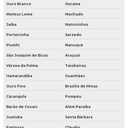
Ouro Branco
Iturama
Mateus Leme
Machado
Jaíba
Matozinhos
Porteirinha
Sarzedo
Piumhi
Nanuque
São Joaquim de Bicas
Araçuaí
Várzea da Palma
Taiobeiras
Itamarandiba
Guanhães
Ouro Fino
Brasília de Minas
Carangola
Pompéu
Barão de Cocais
Além Paraíba
Juatuba
Santa Bárbara
Espinosa
Cláudio