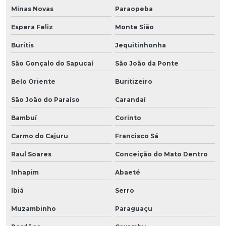
Minas Novas
Paraopeba
Espera Feliz
Monte Sião
Buritis
Jequitinhonha
São Gonçalo do Sapucaí
São João da Ponte
Belo Oriente
Buritizeiro
São João do Paraíso
Carandaí
Bambuí
Corinto
Carmo do Cajuru
Francisco Sá
Raul Soares
Conceição do Mato Dentro
Inhapim
Abaeté
Ibiá
Serro
Muzambinho
Paraguaçu