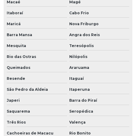
Macaé
Magé
Itaboraí
Cabo Frio
Maricá
Nova Friburgo
Barra Mansa
Angra dos Reis
Mesquita
Teresópolis
Rio das Ostras
Nilópolis
Queimados
Araruama
Resende
Itaguaí
São Pedro da Aldeia
Itaperuna
Japeri
Barra do Piraí
Saquarema
Seropédica
Três Rios
Valença
Cachoeiras de Macacu
Rio Bonito