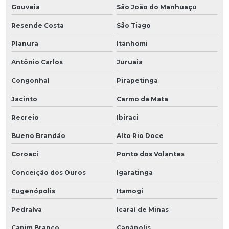
Gouveia
São João do Manhuaçu
Resende Costa
São Tiago
Planura
Itanhomi
Antônio Carlos
Juruaia
Congonhal
Pirapetinga
Jacinto
Carmo da Mata
Recreio
Ibiraci
Bueno Brandão
Alto Rio Doce
Coroaci
Ponto dos Volantes
Conceição dos Ouros
Igaratinga
Eugenópolis
Itamogi
Pedralva
Icaraí de Minas
Capim Branco
Canápolis