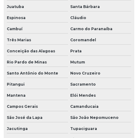
Juatuba
Santa Bárbara
Espinosa
Cláudio
Cambuí
Carmo do Paranaíba
Três Marias
Coromandel
Conceição das Alagoas
Prata
Rio Pardo de Minas
Mutum
Santo Antônio do Monte
Novo Cruzeiro
Pitangui
Sacramento
Mantena
Elói Mendes
Campos Gerais
Camanducaia
São José da Lapa
São João Nepomuceno
Jacutinga
Tupaciguara