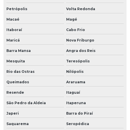
Petrópolis
Volta Redonda
Macaé
Magé
Itaboraí
Cabo Frio
Maricá
Nova Friburgo
Barra Mansa
Angra dos Reis
Mesquita
Teresópolis
Rio das Ostras
Nilópolis
Queimados
Araruama
Resende
Itaguaí
São Pedro da Aldeia
Itaperuna
Japeri
Barra do Piraí
Saquarema
Seropédica