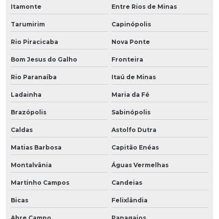
Itamonte
Entre Rios de Minas
Tarumirim
Capinópolis
Rio Piracicaba
Nova Ponte
Bom Jesus do Galho
Fronteira
Rio Paranaíba
Itaú de Minas
Ladainha
Maria da Fé
Brazópolis
Sabinópolis
Caldas
Astolfo Dutra
Matias Barbosa
Capitão Enéas
Montalvânia
Águas Vermelhas
Martinho Campos
Candeias
Bicas
Felixlândia
Abre Campo
Papagaios