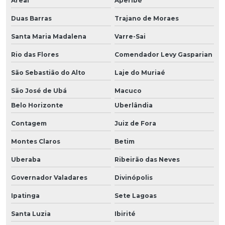
Areal
Aperibé
Duas Barras
Trajano de Moraes
Santa Maria Madalena
Varre-Sai
Rio das Flores
Comendador Levy Gasparian
São Sebastião do Alto
Laje do Muriaé
São José de Ubá
Macuco
Belo Horizonte
Uberlândia
Contagem
Juiz de Fora
Montes Claros
Betim
Uberaba
Ribeirão das Neves
Governador Valadares
Divinópolis
Ipatinga
Sete Lagoas
Santa Luzia
Ibirité