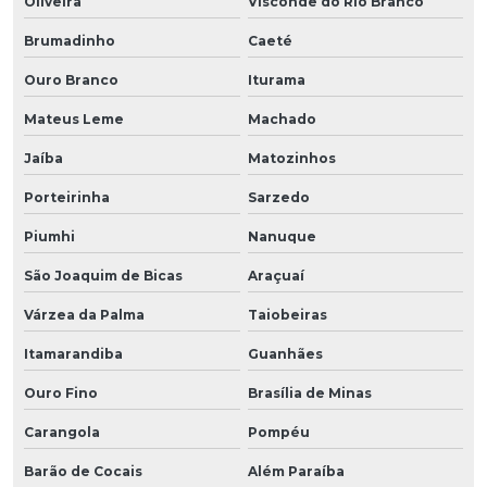
Oliveira
Visconde do Rio Branco
Brumadinho
Caeté
Ouro Branco
Iturama
Mateus Leme
Machado
Jaíba
Matozinhos
Porteirinha
Sarzedo
Piumhi
Nanuque
São Joaquim de Bicas
Araçuaí
Várzea da Palma
Taiobeiras
Itamarandiba
Guanhães
Ouro Fino
Brasília de Minas
Carangola
Pompéu
Barão de Cocais
Além Paraíba