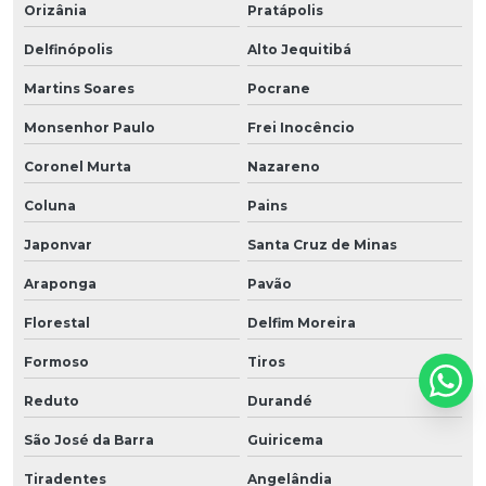
Orizânia
Pratápolis
Delfinópolis
Alto Jequitibá
Martins Soares
Pocrane
Monsenhor Paulo
Frei Inocêncio
Coronel Murta
Nazareno
Coluna
Pains
Japonvar
Santa Cruz de Minas
Araponga
Pavão
Florestal
Delfim Moreira
Formoso
Tiros
Reduto
Durandé
São José da Barra
Guiricema
Tiradentes
Angelândia