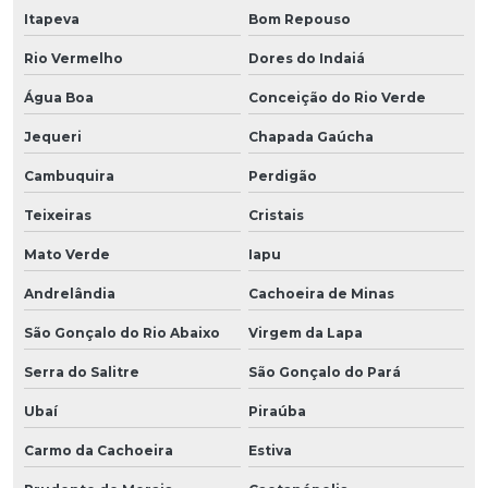
Itapeva
Bom Repouso
Rio Vermelho
Dores do Indaiá
Água Boa
Conceição do Rio Verde
Jequeri
Chapada Gaúcha
Cambuquira
Perdigão
Teixeiras
Cristais
Mato Verde
Iapu
Andrelândia
Cachoeira de Minas
São Gonçalo do Rio Abaixo
Virgem da Lapa
Serra do Salitre
São Gonçalo do Pará
Ubaí
Piraúba
Carmo da Cachoeira
Estiva