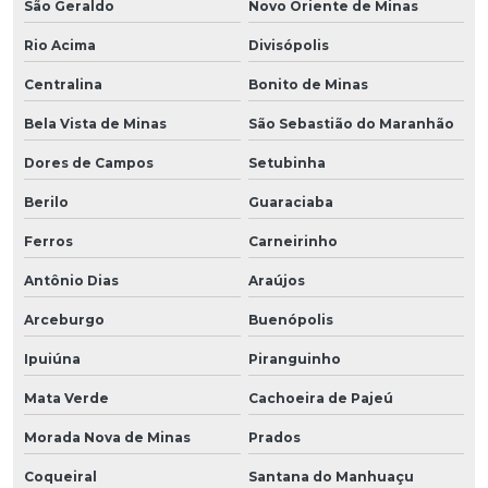
São Geraldo
Novo Oriente de Minas
Rio Acima
Divisópolis
Centralina
Bonito de Minas
Bela Vista de Minas
São Sebastião do Maranhão
Dores de Campos
Setubinha
Berilo
Guaraciaba
Ferros
Carneirinho
Antônio Dias
Araújos
Arceburgo
Buenópolis
Ipuiúna
Piranguinho
Mata Verde
Cachoeira de Pajeú
Morada Nova de Minas
Prados
Coqueiral
Santana do Manhuaçu