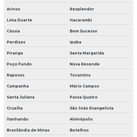
Arinos
Resplendor
Lima Duarte
Itacarambi
Cássia
Bom Sucesso
Perdizes
Ipaba
Piranga
Santa Margarida
Poço Fundo
Nova Resende
Raposos
Tocantins
Campanha
Mário Campos
Santa Juliana
Passa Quatro
Cruzília
São João Evangelista
Itanhandu
Alvinópolis
Brasilândia de Minas
Botelhos