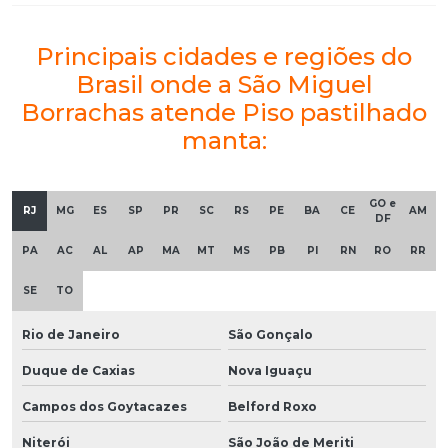
Principais cidades e regiões do
Brasil onde a São Miguel
Borrachas atende Piso pastilhado
manta:
GO e
RJ
MG
ES
SP
PR
SC
RS
PE
BA
CE
AM
DF
PA
AC
AL
AP
MA
MT
MS
PB
PI
RN
RO
RR
SE
TO
Rio de Janeiro
São Gonçalo
Duque de Caxias
Nova Iguaçu
Campos dos Goytacazes
Belford Roxo
Niterói
São João de Meriti