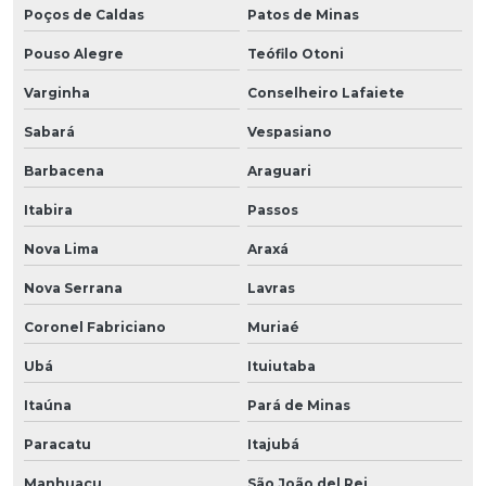
Poços de Caldas
Patos de Minas
Pouso Alegre
Teófilo Otoni
Varginha
Conselheiro Lafaiete
Sabará
Vespasiano
Barbacena
Araguari
Itabira
Passos
Nova Lima
Araxá
Nova Serrana
Lavras
Coronel Fabriciano
Muriaé
Ubá
Ituiutaba
Itaúna
Pará de Minas
Paracatu
Itajubá
Manhuaçu
São João del Rei