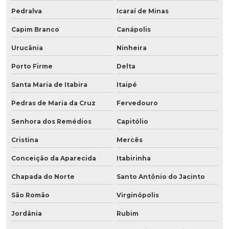
Pedralva
Icaraí de Minas
Capim Branco
Canápolis
Urucânia
Ninheira
Porto Firme
Delta
Santa Maria de Itabira
Itaipé
Pedras de Maria da Cruz
Fervedouro
Senhora dos Remédios
Capitólio
Cristina
Mercês
Conceição da Aparecida
Itabirinha
Chapada do Norte
Santo Antônio do Jacinto
São Romão
Virginópolis
Jordânia
Rubim