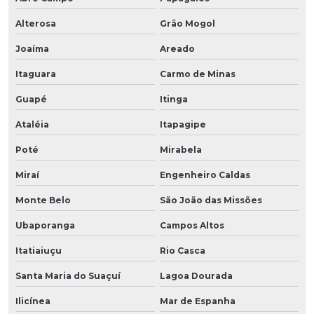
Alterosa
Grão Mogol
Joaíma
Areado
Itaguara
Carmo de Minas
Guapé
Itinga
Ataléia
Itapagipe
Poté
Mirabela
Miraí
Engenheiro Caldas
Monte Belo
São João das Missões
Ubaporanga
Campos Altos
Itatiaiuçu
Rio Casca
Santa Maria do Suaçuí
Lagoa Dourada
Ilicínea
Mar de Espanha