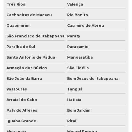
Três Rios
Valença
Cachoeiras de Macacu
Rio Bonito
Guapimirim
Casimiro de Abreu
São Francisco de Itabapoana
Paraty
Paraíba do Sul
Paracambi
Santo Antônio de Pádua
Mangaratiba
Armação dos Búzios
São Fidélis
São João da Barra
Bom Jesus do Itabapoana
Vassouras
Tanguá
Arraial do Cabo
Itatiaia
Paty do Alferes
Bom Jardim
Iguaba Grande
Piraí
Miracema
Miguel Pereira