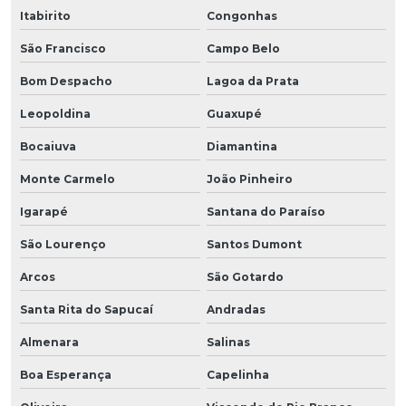
Itabirito
Congonhas
São Francisco
Campo Belo
Bom Despacho
Lagoa da Prata
Leopoldina
Guaxupé
Bocaiuva
Diamantina
Monte Carmelo
João Pinheiro
Igarapé
Santana do Paraíso
São Lourenço
Santos Dumont
Arcos
São Gotardo
Santa Rita do Sapucaí
Andradas
Almenara
Salinas
Boa Esperança
Capelinha