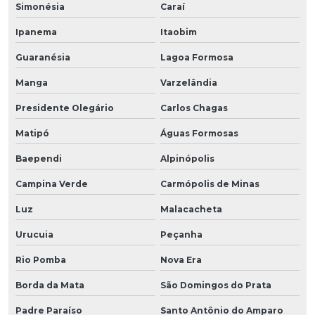
Simonésia
Caraí
Ipanema
Itaobim
Guaranésia
Lagoa Formosa
Manga
Varzelândia
Presidente Olegário
Carlos Chagas
Matipó
Águas Formosas
Baependi
Alpinópolis
Campina Verde
Carmópolis de Minas
Luz
Malacacheta
Urucuia
Peçanha
Rio Pomba
Nova Era
Borda da Mata
São Domingos do Prata
Padre Paraíso
Santo Antônio do Amparo