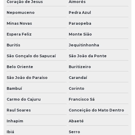
Coração de Jesus
Aimorés
Nepomuceno
Pedra Azul
Minas Novas
Paraopeba
Espera Feliz
Monte Sião
Buritis
Jequitinhonha
São Gonçalo do Sapucaí
São João da Ponte
Belo Oriente
Buritizeiro
São João do Paraíso
Carandaí
Bambuí
Corinto
Carmo do Cajuru
Francisco Sá
Raul Soares
Conceição do Mato Dentro
Inhapim
Abaeté
Ibiá
Serro