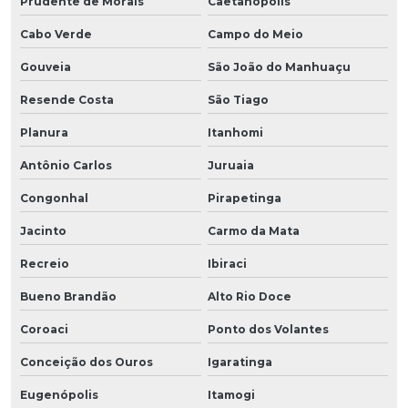
Prudente de Morais
Caetanópolis
Cabo Verde
Campo do Meio
Gouveia
São João do Manhuaçu
Resende Costa
São Tiago
Planura
Itanhomi
Antônio Carlos
Juruaia
Congonhal
Pirapetinga
Jacinto
Carmo da Mata
Recreio
Ibiraci
Bueno Brandão
Alto Rio Doce
Coroaci
Ponto dos Volantes
Conceição dos Ouros
Igaratinga
Eugenópolis
Itamogi