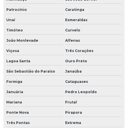
Patrocínio
Caratinga
Unaí
Esmeraldas
Timóteo
Curvelo
João Monlevade
Alfenas
Viçosa
Três Corações
Lagoa Santa
Ouro Preto
São Sebastião do Paraíso
Janaúba
Formiga
Cataguases
Januária
Pedro Leopoldo
Mariana
Frutal
Ponte Nova
Pirapora
Três Pontas
Extrema