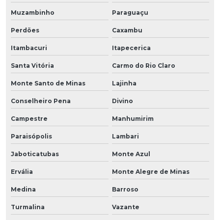
Muzambinho
Paraguaçu
Perdões
Caxambu
Itambacuri
Itapecerica
Santa Vitória
Carmo do Rio Claro
Monte Santo de Minas
Lajinha
Conselheiro Pena
Divino
Campestre
Manhumirim
Paraisópolis
Lambari
Jaboticatubas
Monte Azul
Ervália
Monte Alegre de Minas
Medina
Barroso
Turmalina
Vazante