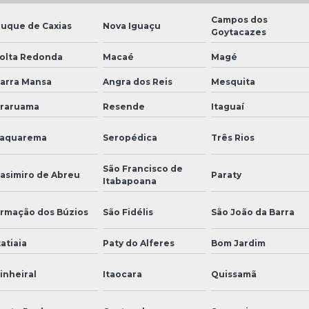
Campos dos
uque de Caxias
Nova Iguaçu
Goytacazes
olta Redonda
Macaé
Magé
arra Mansa
Angra dos Reis
Mesquita
raruama
Resende
Itaguaí
aquarema
Seropédica
Três Rios
São Francisco de
asimiro de Abreu
Paraty
Itabapoana
rmação dos Búzios
São Fidélis
São João da Barra
tatiaia
Paty do Alferes
Bom Jardim
inheiral
Itaocara
Quissamã