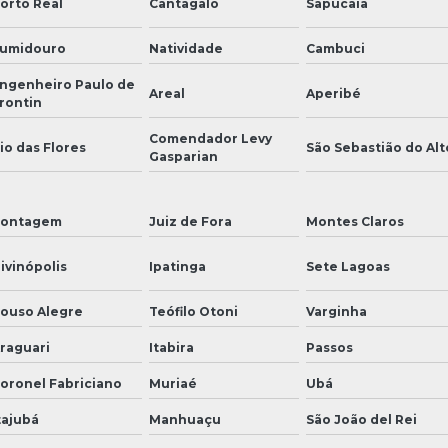
orto Real
Cantagalo
Sapucaia
umidouro
Natividade
Cambuci
ngenheiro Paulo de
Areal
Aperibé
rontin
Comendador Levy
io das Flores
São Sebastião do Alt
Gasparian
ontagem
Juiz de Fora
Montes Claros
ivinópolis
Ipatinga
Sete Lagoas
ouso Alegre
Teófilo Otoni
Varginha
raguari
Itabira
Passos
oronel Fabriciano
Muriaé
Ubá
tajubá
Manhuaçu
São João del Rei