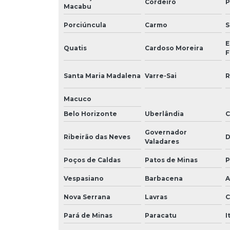
Cordeiro
P
Macabu
Porciúncula
Carmo
S
E
Quatis
Cardoso Moreira
F
Santa Maria Madalena
Varre-Sai
R
Macuco
Belo Horizonte
Uberlândia
C
Governador
Ribeirão das Neves
D
Valadares
Poços de Caldas
Patos de Minas
P
Vespasiano
Barbacena
A
Nova Serrana
Lavras
C
Pará de Minas
Paracatu
I