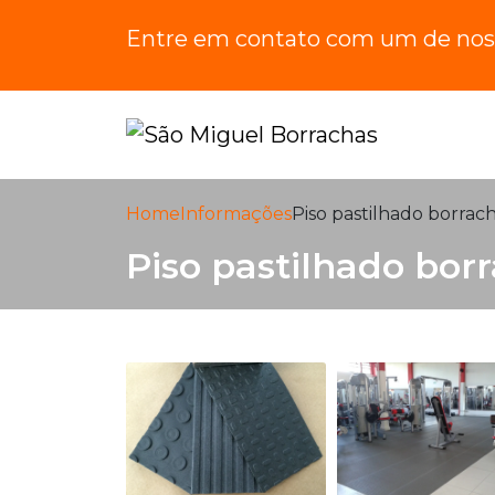
Entre em contato com um de noss
Home
Informações
Piso pastilhado borracha
Piso pastilhado borr