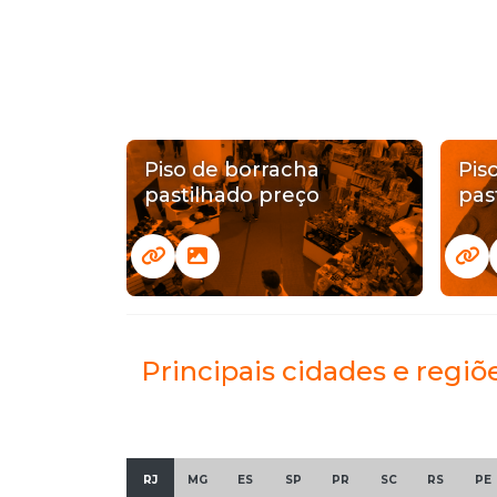
Piso de borracha
Pis
pastilhado preço
pas
Principais cidades e regiõ
RJ
MG
ES
SP
PR
SC
RS
PE