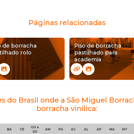
Páginas relacionadas
o de borracha
Piso de borracha
tilhado rolo
pastilhado para
academia
es do Brasil onde a São Miguel Borra
borracha vinílica:
GO e
BA
CE
AM
PA
AC
AL
AP
MA
MT
DF