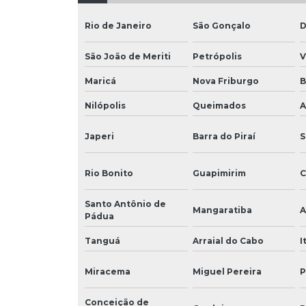
Rio de Janeiro
São Gonçalo
D
São João de Meriti
Petrópolis
V
Maricá
Nova Friburgo
B
Nilópolis
Queimados
A
Japeri
Barra do Piraí
S
Rio Bonito
Guapimirim
C
Santo Antônio de
Mangaratiba
A
Pádua
Tanguá
Arraial do Cabo
I
Miracema
Miguel Pereira
P
Conceição de