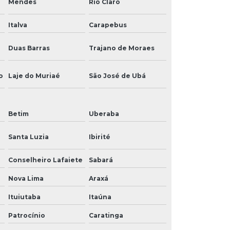
Mendes
Rio Claro
Italva
Carapebus
Duas Barras
Trajano de Moraes
o
Laje do Muriaé
São José de Ubá
Betim
Uberaba
Santa Luzia
Ibirité
Conselheiro Lafaiete
Sabará
Nova Lima
Araxá
Ituiutaba
Itaúna
Patrocínio
Caratinga