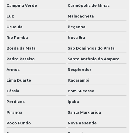
Campina Verde
Carmópolis de Minas
Luz
Malacacheta
Urucuia
Peçanha
Rio Pomba
Nova Era
Borda da Mata
São Domingos do Prata
Padre Paraíso
Santo Antônio do Amparo
Arinos
Resplendor
Lima Duarte
Itacarambi
Cássia
Bom Sucesso
Perdizes
Ipaba
Piranga
Santa Margarida
Poço Fundo
Nova Resende