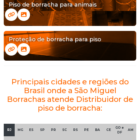
Piso de borracha para animais
Proteção de borracha para piso
Principais cidades e regiões do
Brasil onde a São Miguel
Borrachas atende Distribuidor de
piso de borracha:
GO e
RJ
MG
ES
SP
PR
SC
RS
PE
BA
CE
AM
DF