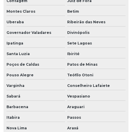
Contagem
Juiz de Fora
Montes Claros
Betim
Uberaba
Ribeirão das Neves
Governador Valadares
Divinópolis
Ipatinga
Sete Lagoas
Santa Luzia
Ibirité
Poços de Caldas
Patos de Minas
Pouso Alegre
Teófilo Otoni
Varginha
Conselheiro Lafaiete
Sabará
Vespasiano
Barbacena
Araguari
Itabira
Passos
Nova Lima
Araxá