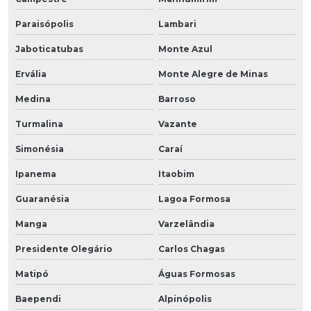
Paraisópolis
Lambari
Jaboticatubas
Monte Azul
Ervália
Monte Alegre de Minas
Medina
Barroso
Turmalina
Vazante
Simonésia
Caraí
Ipanema
Itaobim
Guaranésia
Lagoa Formosa
Manga
Varzelândia
Presidente Olegário
Carlos Chagas
Matipó
Águas Formosas
Baependi
Alpinópolis