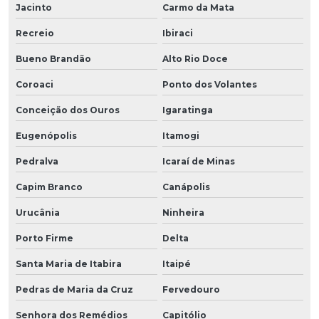
Jacinto
Carmo da Mata
Recreio
Ibiraci
Bueno Brandão
Alto Rio Doce
Coroaci
Ponto dos Volantes
Conceição dos Ouros
Igaratinga
Eugenópolis
Itamogi
Pedralva
Icaraí de Minas
Capim Branco
Canápolis
Urucânia
Ninheira
Porto Firme
Delta
Santa Maria de Itabira
Itaipé
Pedras de Maria da Cruz
Fervedouro
Senhora dos Remédios
Capitólio