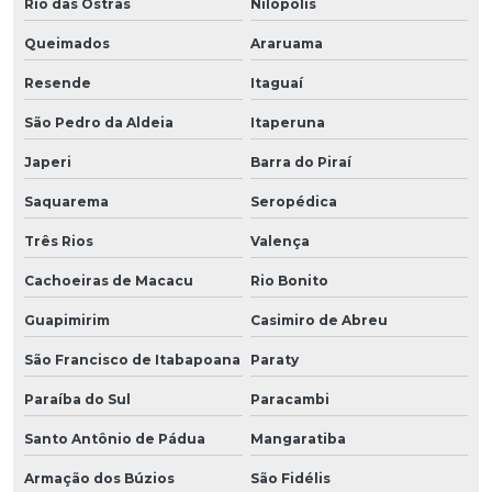
Rio das Ostras
Nilópolis
Queimados
Araruama
Resende
Itaguaí
São Pedro da Aldeia
Itaperuna
Japeri
Barra do Piraí
Saquarema
Seropédica
Três Rios
Valença
Cachoeiras de Macacu
Rio Bonito
Guapimirim
Casimiro de Abreu
São Francisco de Itabapoana
Paraty
Paraíba do Sul
Paracambi
Santo Antônio de Pádua
Mangaratiba
Armação dos Búzios
São Fidélis