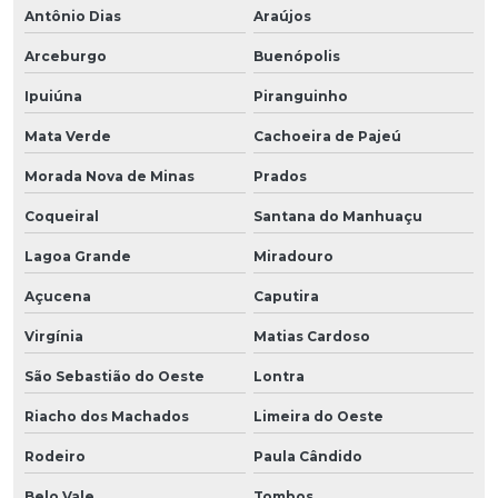
Antônio Dias
Araújos
Arceburgo
Buenópolis
Ipuiúna
Piranguinho
Mata Verde
Cachoeira de Pajeú
Morada Nova de Minas
Prados
Coqueiral
Santana do Manhuaçu
Lagoa Grande
Miradouro
Açucena
Caputira
Virgínia
Matias Cardoso
São Sebastião do Oeste
Lontra
Riacho dos Machados
Limeira do Oeste
Rodeiro
Paula Cândido
Belo Vale
Tombos