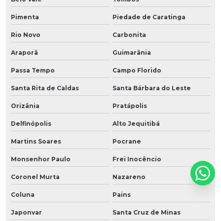
Pimenta
Piedade de Caratinga
Rio Novo
Carbonita
Araporã
Guimarânia
Passa Tempo
Campo Florido
Santa Rita de Caldas
Santa Bárbara do Leste
Orizânia
Pratápolis
Delfinópolis
Alto Jequitibá
Martins Soares
Pocrane
Monsenhor Paulo
Frei Inocêncio
Coronel Murta
Nazareno
Coluna
Pains
Japonvar
Santa Cruz de Minas