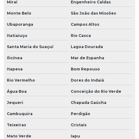
Miraí
Engenheiro Caldas
Monte Belo
São João das Missões
Ubaporanga
Campos Altos
Itatiaiuçu
Rio Casca
Santa Maria do Suaçuí
Lagoa Dourada
Ilicínea
Mar de Espanha
Itapeva
Bom Repouso
Rio Vermelho
Dores do Indaiá
Água Boa
Conceição do Rio Verde
Jequeri
Chapada Gaúcha
Cambuquira
Perdigão
Teixeiras
Cristais
Mato Verde
Iapu