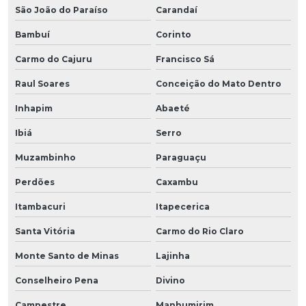
São João do Paraíso
Carandaí
Bambuí
Corinto
Carmo do Cajuru
Francisco Sá
Raul Soares
Conceição do Mato Dentro
Inhapim
Abaeté
Ibiá
Serro
Muzambinho
Paraguaçu
Perdões
Caxambu
Itambacuri
Itapecerica
Santa Vitória
Carmo do Rio Claro
Monte Santo de Minas
Lajinha
Conselheiro Pena
Divino
Campestre
Manhumirim