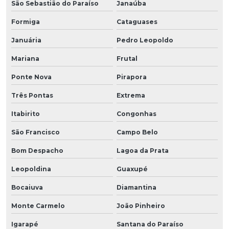
São Sebastião do Paraíso
Janaúba
Formiga
Cataguases
Januária
Pedro Leopoldo
Mariana
Frutal
Ponte Nova
Pirapora
Três Pontas
Extrema
Itabirito
Congonhas
São Francisco
Campo Belo
Bom Despacho
Lagoa da Prata
Leopoldina
Guaxupé
Bocaiuva
Diamantina
Monte Carmelo
João Pinheiro
Igarapé
Santana do Paraíso