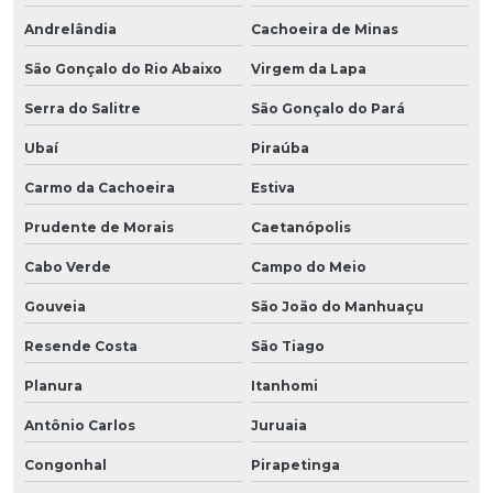
Andrelândia
Cachoeira de Minas
São Gonçalo do Rio Abaixo
Virgem da Lapa
Serra do Salitre
São Gonçalo do Pará
Ubaí
Piraúba
Carmo da Cachoeira
Estiva
Prudente de Morais
Caetanópolis
Cabo Verde
Campo do Meio
Gouveia
São João do Manhuaçu
Resende Costa
São Tiago
Planura
Itanhomi
Antônio Carlos
Juruaia
Congonhal
Pirapetinga