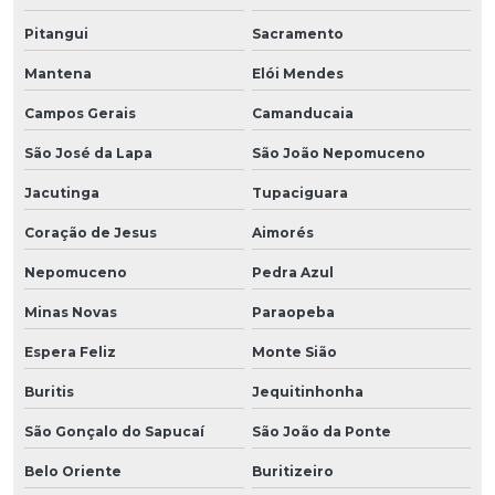
Pitangui
Sacramento
Mantena
Elói Mendes
Campos Gerais
Camanducaia
São José da Lapa
São João Nepomuceno
Jacutinga
Tupaciguara
Coração de Jesus
Aimorés
Nepomuceno
Pedra Azul
Minas Novas
Paraopeba
Espera Feliz
Monte Sião
Buritis
Jequitinhonha
São Gonçalo do Sapucaí
São João da Ponte
Belo Oriente
Buritizeiro