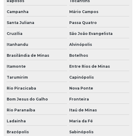
Raposos
Tocantins
Campanha
Mário Campos
Santa Juliana
Passa Quatro
Cruzília
São João Evangelista
Itanhandu
Alvinópolis
Brasilândia de Minas
Botelhos
Itamonte
Entre Rios de Minas
Tarumirim
Capinópolis
Rio Piracicaba
Nova Ponte
Bom Jesus do Galho
Fronteira
Rio Paranaíba
Itaú de Minas
Ladainha
Maria da Fé
Brazópolis
Sabinópolis