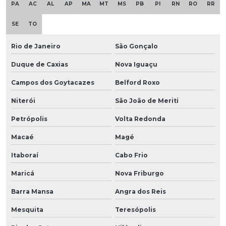
PA
AC
AL
AP
MA
MT
MS
PB
PI
RN
RO
RR
SE
TO
Rio de Janeiro
São Gonçalo
Duque de Caxias
Nova Iguaçu
Campos dos Goytacazes
Belford Roxo
Niterói
São João de Meriti
Petrópolis
Volta Redonda
Macaé
Magé
Itaboraí
Cabo Frio
Maricá
Nova Friburgo
Barra Mansa
Angra dos Reis
Mesquita
Teresópolis