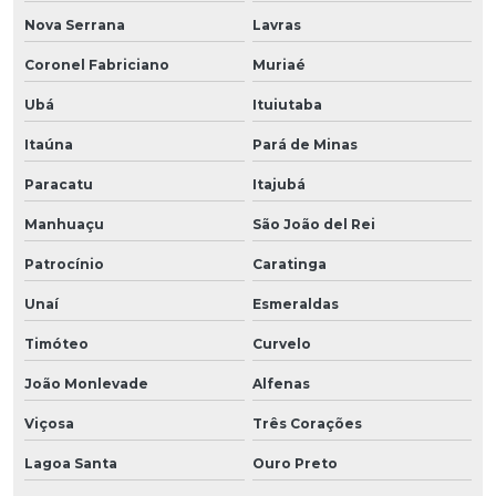
Nova Serrana
Lavras
Coronel Fabriciano
Muriaé
Ubá
Ituiutaba
Itaúna
Pará de Minas
Paracatu
Itajubá
Manhuaçu
São João del Rei
Patrocínio
Caratinga
Unaí
Esmeraldas
Timóteo
Curvelo
João Monlevade
Alfenas
Viçosa
Três Corações
Lagoa Santa
Ouro Preto