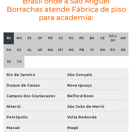
Brasil onde a São Miguel
Borrachas atende Fábrica de piso
para academia:
GO e
RJ
MG
ES
SP
PR
SC
RS
PE
BA
CE
AM
DF
PA
AC
AL
AP
MA
MT
MS
PB
PI
RN
RO
RR
SE
TO
Rio de Janeiro
São Gonçalo
Duque de Caxias
Nova Iguaçu
Campos dos Goytacazes
Belford Roxo
Niterói
São João de Meriti
Petrópolis
Volta Redonda
Macaé
Magé