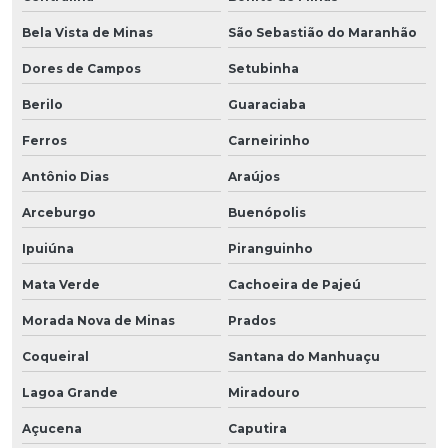
Bela Vista de Minas
São Sebastião do Maranhão
Dores de Campos
Setubinha
Berilo
Guaraciaba
Ferros
Carneirinho
Antônio Dias
Araújos
Arceburgo
Buenópolis
Ipuiúna
Piranguinho
Mata Verde
Cachoeira de Pajeú
Morada Nova de Minas
Prados
Coqueiral
Santana do Manhuaçu
Lagoa Grande
Miradouro
Açucena
Caputira