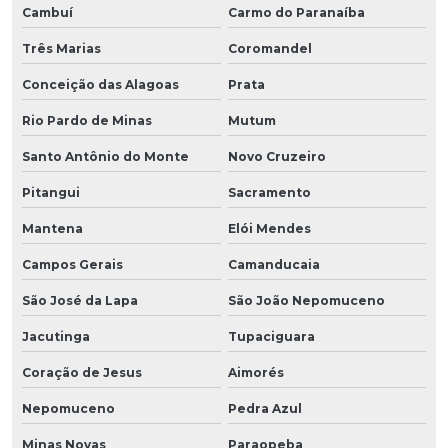
Cambuí
Carmo do Paranaíba
Três Marias
Coromandel
Conceição das Alagoas
Prata
Rio Pardo de Minas
Mutum
Santo Antônio do Monte
Novo Cruzeiro
Pitangui
Sacramento
Mantena
Elói Mendes
Campos Gerais
Camanducaia
São José da Lapa
São João Nepomuceno
Jacutinga
Tupaciguara
Coração de Jesus
Aimorés
Nepomuceno
Pedra Azul
Minas Novas
Paraopeba