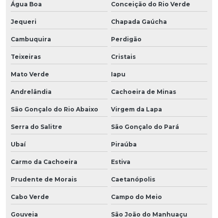
Água Boa
Conceição do Rio Verde
Jequeri
Chapada Gaúcha
Cambuquira
Perdigão
Teixeiras
Cristais
Mato Verde
Iapu
Andrelândia
Cachoeira de Minas
São Gonçalo do Rio Abaixo
Virgem da Lapa
Serra do Salitre
São Gonçalo do Pará
Ubaí
Piraúba
Carmo da Cachoeira
Estiva
Prudente de Morais
Caetanópolis
Cabo Verde
Campo do Meio
Gouveia
São João do Manhuaçu