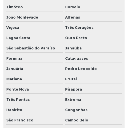
Timóteo
Curvelo
João Monlevade
Alfenas
Viçosa
Três Corações
Lagoa Santa
Ouro Preto
São Sebastião do Paraíso
Janaúba
Formiga
Cataguases
Januária
Pedro Leopoldo
Mariana
Frutal
Ponte Nova
Pirapora
Três Pontas
Extrema
Itabirito
Congonhas
São Francisco
Campo Belo