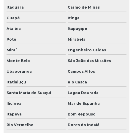
Itaguara
Carmo de Minas
Guapé
Itinga
Ataléia
Itapagipe
Poté
Mirabela
Miraí
Engenheiro Caldas
Monte Belo
São João das Missões
Ubaporanga
Campos Altos
Itatiaiuçu
Rio Casca
Santa Maria do Suaçuí
Lagoa Dourada
Ilicínea
Mar de Espanha
Itapeva
Bom Repouso
Rio Vermelho
Dores do Indaiá