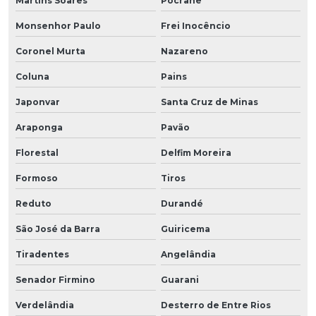
Martins Soares
Pocrane
Monsenhor Paulo
Frei Inocêncio
Coronel Murta
Nazareno
Coluna
Pains
Japonvar
Santa Cruz de Minas
Araponga
Pavão
Florestal
Delfim Moreira
Formoso
Tiros
Reduto
Durandé
São José da Barra
Guiricema
Tiradentes
Angelândia
Senador Firmino
Guarani
Verdelândia
Desterro de Entre Rios