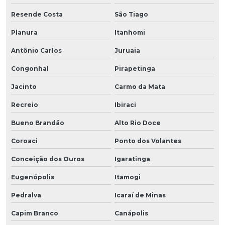
Resende Costa
São Tiago
Planura
Itanhomi
Antônio Carlos
Juruaia
Congonhal
Pirapetinga
Jacinto
Carmo da Mata
Recreio
Ibiraci
Bueno Brandão
Alto Rio Doce
Coroaci
Ponto dos Volantes
Conceição dos Ouros
Igaratinga
Eugenópolis
Itamogi
Pedralva
Icaraí de Minas
Capim Branco
Canápolis