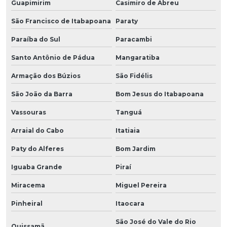
Guapimirim
Casimiro de Abreu
São Francisco de Itabapoana
Paraty
Paraíba do Sul
Paracambi
Santo Antônio de Pádua
Mangaratiba
Armação dos Búzios
São Fidélis
São João da Barra
Bom Jesus do Itabapoana
Vassouras
Tanguá
Arraial do Cabo
Itatiaia
Paty do Alferes
Bom Jardim
Iguaba Grande
Piraí
Miracema
Miguel Pereira
Pinheiral
Itaocara
São José do Vale do Rio
Quissamã