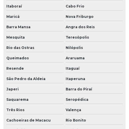
Itaboraí
Cabo Frio
Maricá
Nova Friburgo
Barra Mansa
Angra dos Reis
Mesquita
Teresópolis
Rio das Ostras
Nilópolis
Queimados
Araruama
Resende
Itaguaí
São Pedro da Aldeia
Itaperuna
Japeri
Barra do Piraí
Saquarema
Seropédica
Três Rios
Valença
Cachoeiras de Macacu
Rio Bonito