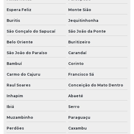
Espera Feliz
Monte Sião
Buritis
Jequitinhonha
São Gonçalo do Sapucaí
São João da Ponte
Belo Oriente
Buritizeiro
São João do Paraíso
Carandaí
Bambuí
Corinto
Carmo do Cajuru
Francisco Sá
Raul Soares
Conceição do Mato Dentro
Inhapim
Abaeté
Ibiá
Serro
Muzambinho
Paraguaçu
Perdões
Caxambu