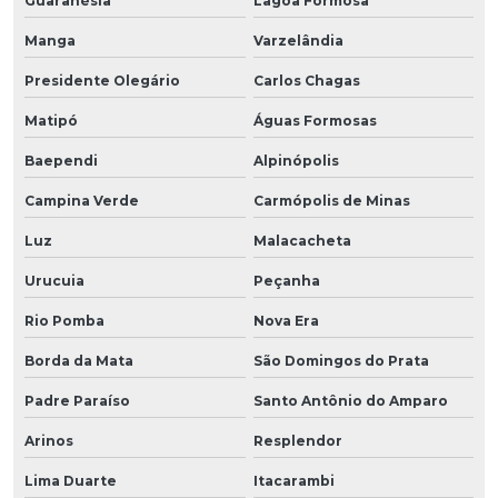
Guaranésia
Lagoa Formosa
Manga
Varzelândia
Presidente Olegário
Carlos Chagas
Matipó
Águas Formosas
Baependi
Alpinópolis
Campina Verde
Carmópolis de Minas
Luz
Malacacheta
Urucuia
Peçanha
Rio Pomba
Nova Era
Borda da Mata
São Domingos do Prata
Padre Paraíso
Santo Antônio do Amparo
Arinos
Resplendor
Lima Duarte
Itacarambi