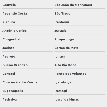
Gouveia
São João do Manhuaçu
Resende Costa
São Tiago
Planura
Itanhomi
Antônio Carlos
Juruaia
Congonhal
Pirapetinga
Jacinto
Carmo da Mata
Recreio
Ibiraci
Bueno Brandão
Alto Rio Doce
Coroaci
Ponto dos Volantes
Conceição dos Ouros
Igaratinga
Eugenópolis
Itamogi
Pedralva
Icaraí de Minas