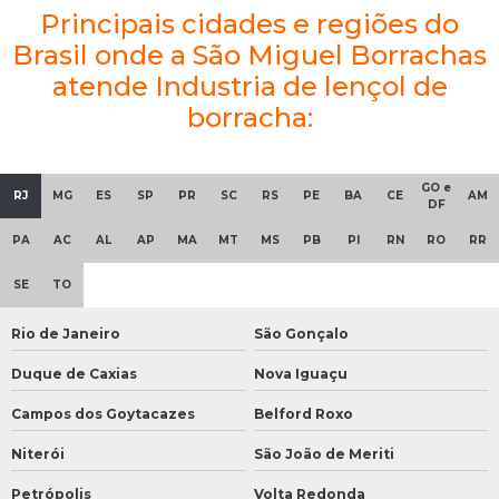
Principais cidades e regiões do
Brasil onde a São Miguel Borrachas
atende Industria de lençol de
borracha:
GO e
RJ
MG
ES
SP
PR
SC
RS
PE
BA
CE
AM
DF
PA
AC
AL
AP
MA
MT
MS
PB
PI
RN
RO
RR
SE
TO
Rio de Janeiro
São Gonçalo
Duque de Caxias
Nova Iguaçu
Campos dos Goytacazes
Belford Roxo
Niterói
São João de Meriti
Petrópolis
Volta Redonda