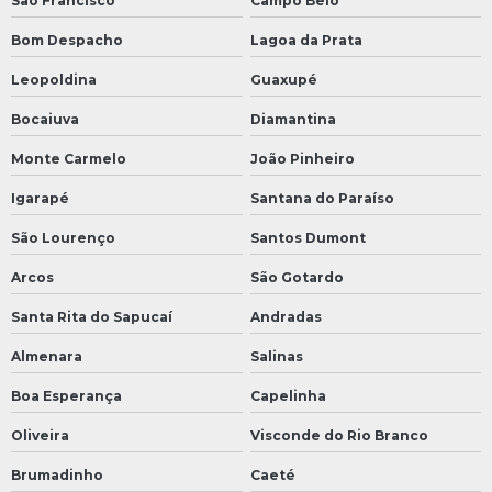
São Francisco
Campo Belo
Bom Despacho
Lagoa da Prata
Leopoldina
Guaxupé
Bocaiuva
Diamantina
Monte Carmelo
João Pinheiro
Igarapé
Santana do Paraíso
São Lourenço
Santos Dumont
Arcos
São Gotardo
Santa Rita do Sapucaí
Andradas
Almenara
Salinas
Boa Esperança
Capelinha
Oliveira
Visconde do Rio Branco
Brumadinho
Caeté