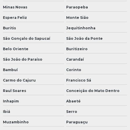
Minas Novas
Paraopeba
Espera Feliz
Monte Sião
Buritis
Jequitinhonha
São Gonçalo do Sapucaí
São João da Ponte
Belo Oriente
Buritizeiro
São João do Paraíso
Carandaí
Bambuí
Corinto
Carmo do Cajuru
Francisco Sá
Raul Soares
Conceição do Mato Dentro
Inhapim
Abaeté
Ibiá
Serro
Muzambinho
Paraguaçu