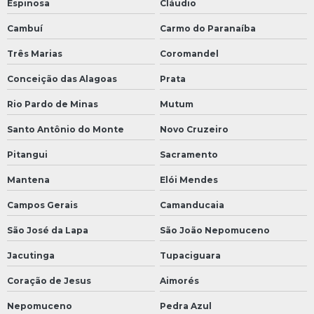
Espinosa
Cláudio
Cambuí
Carmo do Paranaíba
Três Marias
Coromandel
Conceição das Alagoas
Prata
Rio Pardo de Minas
Mutum
Santo Antônio do Monte
Novo Cruzeiro
Pitangui
Sacramento
Mantena
Elói Mendes
Campos Gerais
Camanducaia
São José da Lapa
São João Nepomuceno
Jacutinga
Tupaciguara
Coração de Jesus
Aimorés
Nepomuceno
Pedra Azul