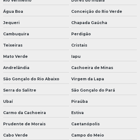
Rio Vermelho
Dores do Indaiá
Água Boa
Conceição do Rio Verde
Jequeri
Chapada Gaúcha
Cambuquira
Perdigão
Teixeiras
Cristais
Mato Verde
Iapu
Andrelândia
Cachoeira de Minas
São Gonçalo do Rio Abaixo
Virgem da Lapa
Serra do Salitre
São Gonçalo do Pará
Ubaí
Piraúba
Carmo da Cachoeira
Estiva
Prudente de Morais
Caetanópolis
Cabo Verde
Campo do Meio