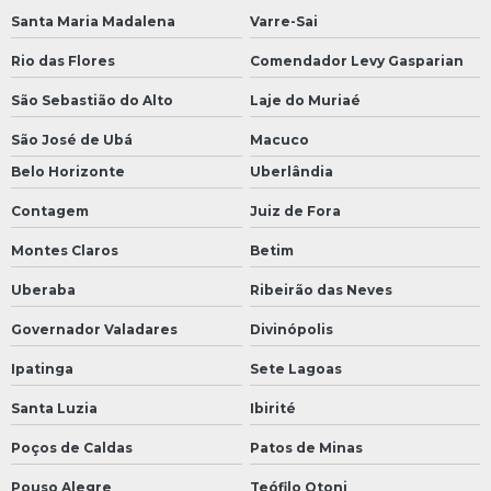
Santa Maria Madalena
Varre-Sai
Rio das Flores
Comendador Levy Gasparian
São Sebastião do Alto
Laje do Muriaé
São José de Ubá
Macuco
Belo Horizonte
Uberlândia
Contagem
Juiz de Fora
Montes Claros
Betim
Uberaba
Ribeirão das Neves
Governador Valadares
Divinópolis
Ipatinga
Sete Lagoas
Santa Luzia
Ibirité
Poços de Caldas
Patos de Minas
Pouso Alegre
Teófilo Otoni