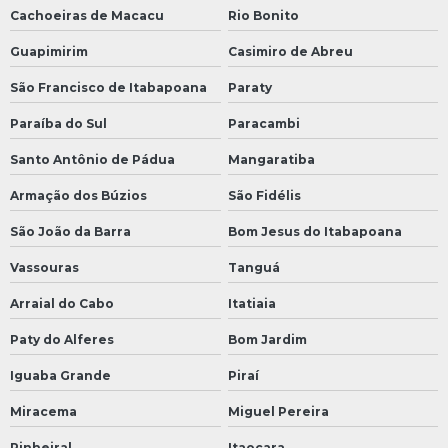
Cachoeiras de Macacu
Rio Bonito
Guapimirim
Casimiro de Abreu
São Francisco de Itabapoana
Paraty
Paraíba do Sul
Paracambi
Santo Antônio de Pádua
Mangaratiba
Armação dos Búzios
São Fidélis
São João da Barra
Bom Jesus do Itabapoana
Vassouras
Tanguá
Arraial do Cabo
Itatiaia
Paty do Alferes
Bom Jardim
Iguaba Grande
Piraí
Miracema
Miguel Pereira
Pinheiral
Itaocara