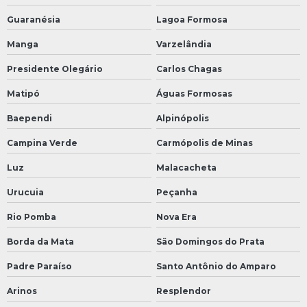
Guaranésia
Lagoa Formosa
Manga
Varzelândia
Presidente Olegário
Carlos Chagas
Matipó
Águas Formosas
Baependi
Alpinópolis
Campina Verde
Carmópolis de Minas
Luz
Malacacheta
Urucuia
Peçanha
Rio Pomba
Nova Era
Borda da Mata
São Domingos do Prata
Padre Paraíso
Santo Antônio do Amparo
Arinos
Resplendor