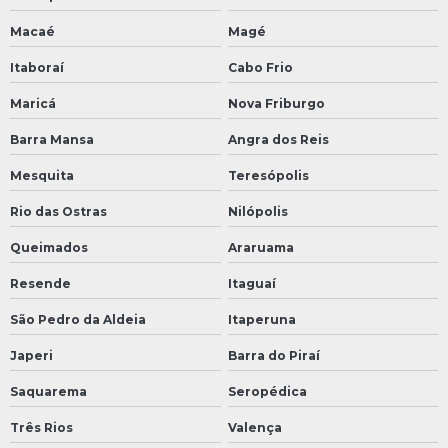
Macaé
Magé
Itaboraí
Cabo Frio
Maricá
Nova Friburgo
Barra Mansa
Angra dos Reis
Mesquita
Teresópolis
Rio das Ostras
Nilópolis
Queimados
Araruama
Resende
Itaguaí
São Pedro da Aldeia
Itaperuna
Japeri
Barra do Piraí
Saquarema
Seropédica
Três Rios
Valença