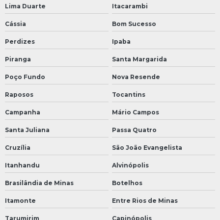
Lima Duarte
Itacarambi
Cássia
Bom Sucesso
Perdizes
Ipaba
Piranga
Santa Margarida
Poço Fundo
Nova Resende
Raposos
Tocantins
Campanha
Mário Campos
Santa Juliana
Passa Quatro
Cruzília
São João Evangelista
Itanhandu
Alvinópolis
Brasilândia de Minas
Botelhos
Itamonte
Entre Rios de Minas
Tarumirim
Capinópolis