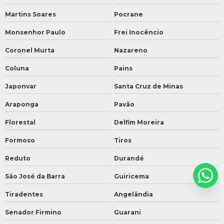
Martins Soares
Pocrane
Monsenhor Paulo
Frei Inocêncio
Coronel Murta
Nazareno
Coluna
Pains
Japonvar
Santa Cruz de Minas
Araponga
Pavão
Florestal
Delfim Moreira
Formoso
Tiros
Reduto
Durandé
São José da Barra
Guiricema
Tiradentes
Angelândia
Senador Firmino
Guarani