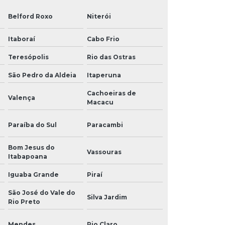
Belford Roxo
Niterói
Itaboraí
Cabo Frio
Teresópolis
Rio das Ostras
São Pedro da Aldeia
Itaperuna
Cachoeiras de
Valença
Macacu
Paraíba do Sul
Paracambi
Bom Jesus do
Vassouras
Itabapoana
Iguaba Grande
Piraí
São José do Vale do
Silva Jardim
Rio Preto
Mendes
Rio Claro