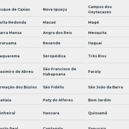
Campos dos
uque de Caxias
Nova Iguaçu
Goytacazes
olta Redonda
Macaé
Magé
arra Mansa
Angra dos Reis
Mesquita
raruama
Resende
Itaguaí
aquarema
Seropédica
Três Rios
São Francisco de
asimiro de Abreu
Paraty
Itabapoana
rmação dos Búzios
São Fidélis
São João da Barra
tatiaia
Paty do Alferes
Bom Jardim
inheiral
Itaocara
Quissamã
orto Real
Cantagalo
Sapucaia