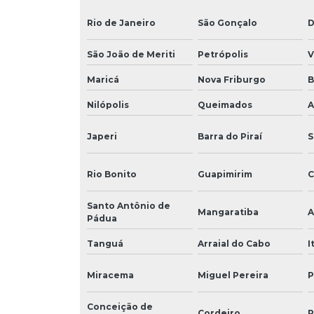
Rio de Janeiro
São Gonçalo
D
São João de Meriti
Petrópolis
V
Maricá
Nova Friburgo
B
Nilópolis
Queimados
A
Japeri
Barra do Piraí
S
Rio Bonito
Guapimirim
C
Santo Antônio de
Mangaratiba
A
Pádua
Tanguá
Arraial do Cabo
I
Miracema
Miguel Pereira
P
Conceição de
Cordeiro
P