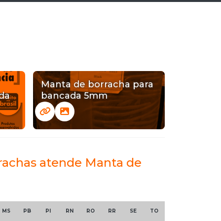
Manta de borracha para
da
bancada 5mm
orrachas atende Manta de
MS
PB
PI
RN
RO
RR
SE
TO