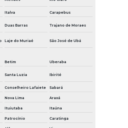
Italva
Carapebus
Duas Barras
Trajano de Moraes
o
Laje do Muriaé
São José de Ubá
Betim
Uberaba
Santa Luzia
Ibirité
Conselheiro Lafaiete
Sabará
Nova Lima
Araxá
Ituiutaba
Itaúna
Patrocínio
Caratinga