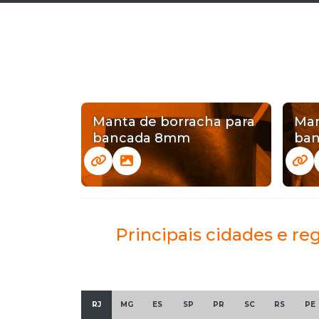
Manta de borracha para
Man
bancada 8mm
ba
Principais cidades e re
RJ
MG
ES
SP
PR
SC
RS
PE