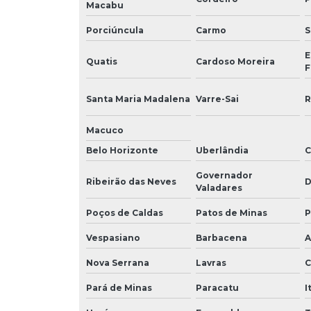
Macabu
Porciúncula
Carmo
S
E
Quatis
Cardoso Moreira
F
Santa Maria Madalena
Varre-Sai
R
Macuco
Belo Horizonte
Uberlândia
C
Governador
Ribeirão das Neves
D
Valadares
Poços de Caldas
Patos de Minas
P
Vespasiano
Barbacena
A
Nova Serrana
Lavras
C
Pará de Minas
Paracatu
I