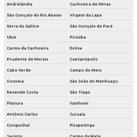
Andrelândia
Cachoeira de Minas
São Gonçalo do Rio Abaixo
Virgem da Lapa
Serra do Salitre
São Gonçalo do Pará
Ubaí
Piraúba
Carmo da Cachoeira
Estiva
Prudente de Morais
Caetanópolis
Cabo Verde
Campo do Meio
Gouveia
São João do Manhuaçu
Resende Costa
São Tiago
Planura
Itanhomi
Antônio Carlos
Juruaia
Congonhal
Pirapetinga
Jacinto
Carmo da Mata