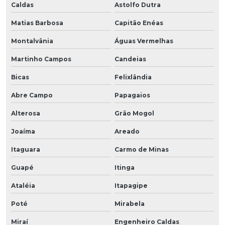
Caldas
Astolfo Dutra
Matias Barbosa
Capitão Enéas
Montalvânia
Águas Vermelhas
Martinho Campos
Candeias
Bicas
Felixlândia
Abre Campo
Papagaios
Alterosa
Grão Mogol
Joaíma
Areado
Itaguara
Carmo de Minas
Guapé
Itinga
Ataléia
Itapagipe
Poté
Mirabela
Miraí
Engenheiro Caldas