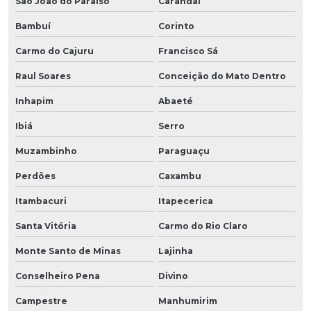
São João do Paraíso
Carandaí
Bambuí
Corinto
Carmo do Cajuru
Francisco Sá
Raul Soares
Conceição do Mato Dentro
Inhapim
Abaeté
Ibiá
Serro
Muzambinho
Paraguaçu
Perdões
Caxambu
Itambacuri
Itapecerica
Santa Vitória
Carmo do Rio Claro
Monte Santo de Minas
Lajinha
Conselheiro Pena
Divino
Campestre
Manhumirim