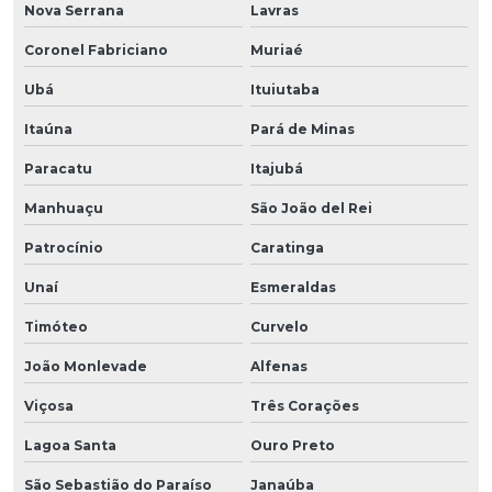
Nova Serrana
Lavras
Coronel Fabriciano
Muriaé
Ubá
Ituiutaba
Itaúna
Pará de Minas
Paracatu
Itajubá
Manhuaçu
São João del Rei
Patrocínio
Caratinga
Unaí
Esmeraldas
Timóteo
Curvelo
João Monlevade
Alfenas
Viçosa
Três Corações
Lagoa Santa
Ouro Preto
São Sebastião do Paraíso
Janaúba