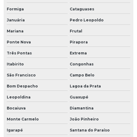
Formiga
Cataguases
Januária
Pedro Leopoldo
Mariana
Frutal
Ponte Nova
Pirapora
Três Pontas
Extrema
Itabirito
Congonhas
São Francisco
Campo Belo
Bom Despacho
Lagoa da Prata
Leopoldina
Guaxupé
Bocaiuva
Diamantina
Monte Carmelo
João Pinheiro
Igarapé
Santana do Paraíso