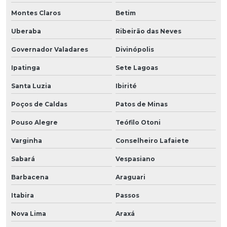
Montes Claros
Betim
Uberaba
Ribeirão das Neves
Governador Valadares
Divinópolis
Ipatinga
Sete Lagoas
Santa Luzia
Ibirité
Poços de Caldas
Patos de Minas
Pouso Alegre
Teófilo Otoni
Varginha
Conselheiro Lafaiete
Sabará
Vespasiano
Barbacena
Araguari
Itabira
Passos
Nova Lima
Araxá