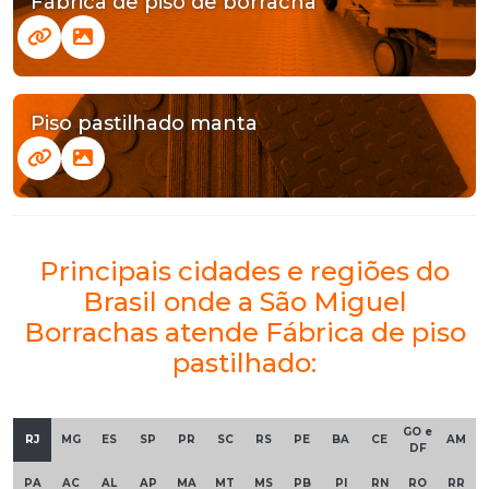
Fábrica de piso de borracha
Piso pastilhado manta
Principais cidades e regiões do
Brasil onde a São Miguel
Borrachas atende Fábrica de piso
pastilhado:
GO e
RJ
MG
ES
SP
PR
SC
RS
PE
BA
CE
AM
DF
PA
AC
AL
AP
MA
MT
MS
PB
PI
RN
RO
RR