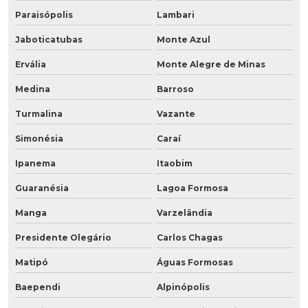
Paraisópolis
Lambari
Jaboticatubas
Monte Azul
Ervália
Monte Alegre de Minas
Medina
Barroso
Turmalina
Vazante
Simonésia
Caraí
Ipanema
Itaobim
Guaranésia
Lagoa Formosa
Manga
Varzelândia
Presidente Olegário
Carlos Chagas
Matipó
Águas Formosas
Baependi
Alpinópolis