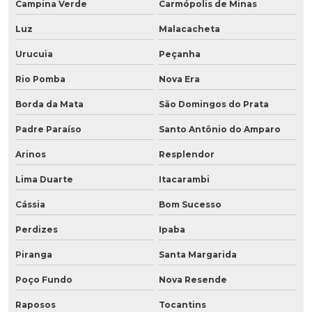
Campina Verde
Carmópolis de Minas
Luz
Malacacheta
Urucuia
Peçanha
Rio Pomba
Nova Era
Borda da Mata
São Domingos do Prata
Padre Paraíso
Santo Antônio do Amparo
Arinos
Resplendor
Lima Duarte
Itacarambi
Cássia
Bom Sucesso
Perdizes
Ipaba
Piranga
Santa Margarida
Poço Fundo
Nova Resende
Raposos
Tocantins