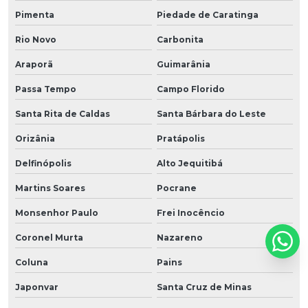
Pimenta
Piedade de Caratinga
Rio Novo
Carbonita
Araporã
Guimarânia
Passa Tempo
Campo Florido
Santa Rita de Caldas
Santa Bárbara do Leste
Orizânia
Pratápolis
Delfinópolis
Alto Jequitibá
Martins Soares
Pocrane
Monsenhor Paulo
Frei Inocêncio
Coronel Murta
Nazareno
Coluna
Pains
Japonvar
Santa Cruz de Minas