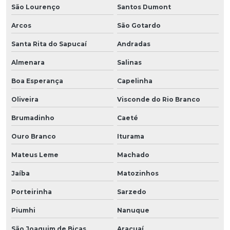
São Lourenço
Santos Dumont
Arcos
São Gotardo
Santa Rita do Sapucaí
Andradas
Almenara
Salinas
Boa Esperança
Capelinha
Oliveira
Visconde do Rio Branco
Brumadinho
Caeté
Ouro Branco
Iturama
Mateus Leme
Machado
Jaíba
Matozinhos
Porteirinha
Sarzedo
Piumhi
Nanuque
São Joaquim de Bicas
Araçuaí