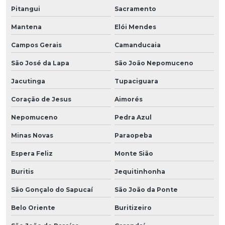
Pitangui
Sacramento
Mantena
Elói Mendes
Campos Gerais
Camanducaia
São José da Lapa
São João Nepomuceno
Jacutinga
Tupaciguara
Coração de Jesus
Aimorés
Nepomuceno
Pedra Azul
Minas Novas
Paraopeba
Espera Feliz
Monte Sião
Buritis
Jequitinhonha
São Gonçalo do Sapucaí
São João da Ponte
Belo Oriente
Buritizeiro