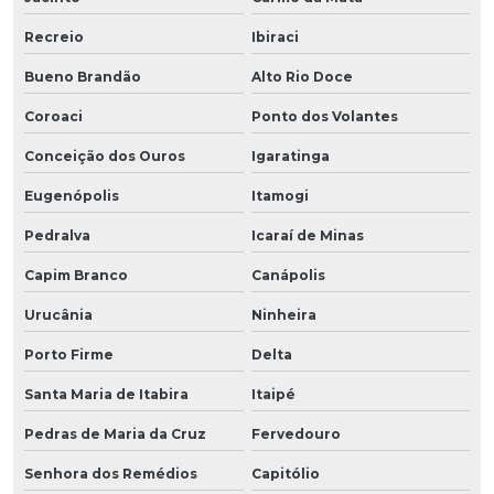
Recreio
Ibiraci
Bueno Brandão
Alto Rio Doce
Coroaci
Ponto dos Volantes
Conceição dos Ouros
Igaratinga
Eugenópolis
Itamogi
Pedralva
Icaraí de Minas
Capim Branco
Canápolis
Urucânia
Ninheira
Porto Firme
Delta
Santa Maria de Itabira
Itaipé
Pedras de Maria da Cruz
Fervedouro
Senhora dos Remédios
Capitólio