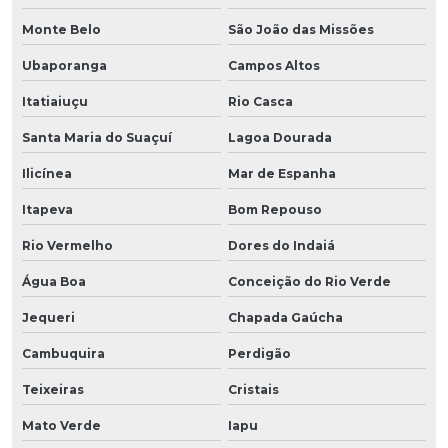
Monte Belo
São João das Missões
Ubaporanga
Campos Altos
Itatiaiuçu
Rio Casca
Santa Maria do Suaçuí
Lagoa Dourada
Ilicínea
Mar de Espanha
Itapeva
Bom Repouso
Rio Vermelho
Dores do Indaiá
Água Boa
Conceição do Rio Verde
Jequeri
Chapada Gaúcha
Cambuquira
Perdigão
Teixeiras
Cristais
Mato Verde
Iapu