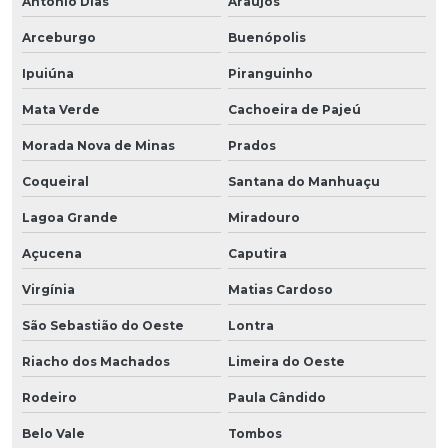
Antônio Dias
Araújos
Arceburgo
Buenópolis
Ipuiúna
Piranguinho
Mata Verde
Cachoeira de Pajeú
Morada Nova de Minas
Prados
Coqueiral
Santana do Manhuaçu
Lagoa Grande
Miradouro
Açucena
Caputira
Virgínia
Matias Cardoso
São Sebastião do Oeste
Lontra
Riacho dos Machados
Limeira do Oeste
Rodeiro
Paula Cândido
Belo Vale
Tombos