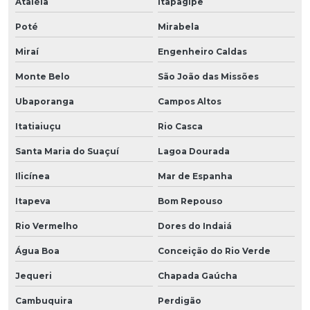
Ataléia
Itapagipe
Poté
Mirabela
Miraí
Engenheiro Caldas
Monte Belo
São João das Missões
Ubaporanga
Campos Altos
Itatiaiuçu
Rio Casca
Santa Maria do Suaçuí
Lagoa Dourada
Ilicínea
Mar de Espanha
Itapeva
Bom Repouso
Rio Vermelho
Dores do Indaiá
Água Boa
Conceição do Rio Verde
Jequeri
Chapada Gaúcha
Cambuquira
Perdigão