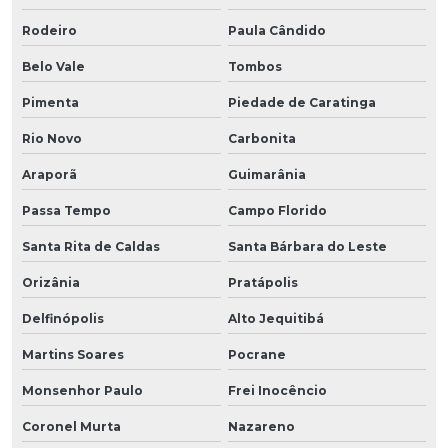
Rodeiro
Paula Cândido
Belo Vale
Tombos
Pimenta
Piedade de Caratinga
Rio Novo
Carbonita
Araporã
Guimarânia
Passa Tempo
Campo Florido
Santa Rita de Caldas
Santa Bárbara do Leste
Orizânia
Pratápolis
Delfinópolis
Alto Jequitibá
Martins Soares
Pocrane
Monsenhor Paulo
Frei Inocêncio
Coronel Murta
Nazareno