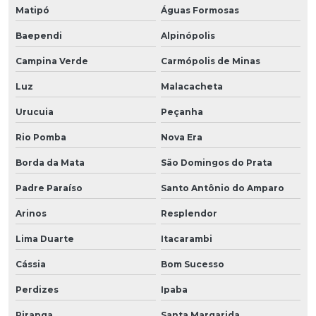
Matipó
Águas Formosas
Baependi
Alpinópolis
Campina Verde
Carmópolis de Minas
Luz
Malacacheta
Urucuia
Peçanha
Rio Pomba
Nova Era
Borda da Mata
São Domingos do Prata
Padre Paraíso
Santo Antônio do Amparo
Arinos
Resplendor
Lima Duarte
Itacarambi
Cássia
Bom Sucesso
Perdizes
Ipaba
Piranga
Santa Margarida