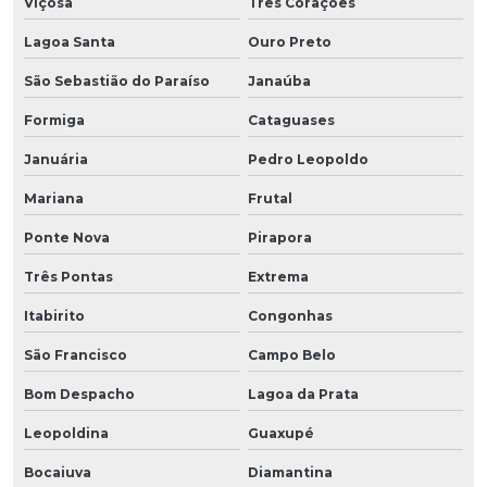
Viçosa
Três Corações
Lagoa Santa
Ouro Preto
São Sebastião do Paraíso
Janaúba
Formiga
Cataguases
Januária
Pedro Leopoldo
Mariana
Frutal
Ponte Nova
Pirapora
Três Pontas
Extrema
Itabirito
Congonhas
São Francisco
Campo Belo
Bom Despacho
Lagoa da Prata
Leopoldina
Guaxupé
Bocaiuva
Diamantina