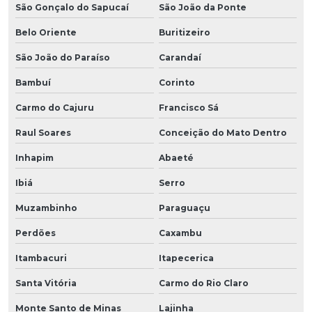
São Gonçalo do Sapucaí
São João da Ponte
Belo Oriente
Buritizeiro
São João do Paraíso
Carandaí
Bambuí
Corinto
Carmo do Cajuru
Francisco Sá
Raul Soares
Conceição do Mato Dentro
Inhapim
Abaeté
Ibiá
Serro
Muzambinho
Paraguaçu
Perdões
Caxambu
Itambacuri
Itapecerica
Santa Vitória
Carmo do Rio Claro
Monte Santo de Minas
Lajinha