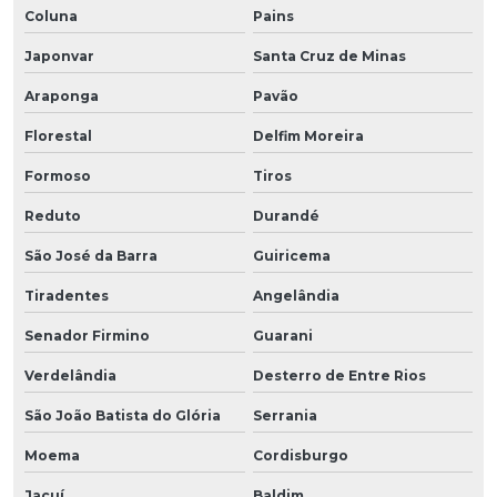
Coluna
Pains
Japonvar
Santa Cruz de Minas
Araponga
Pavão
Florestal
Delfim Moreira
Formoso
Tiros
Reduto
Durandé
São José da Barra
Guiricema
Tiradentes
Angelândia
Senador Firmino
Guarani
Verdelândia
Desterro de Entre Rios
São João Batista do Glória
Serrania
Moema
Cordisburgo
Jacuí
Baldim