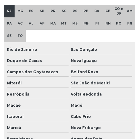
GO e
RJ
MG
ES
SP
PR
SC
RS
PE
BA
CE
AM
DF
PA
AC
AL
AP
MA
MT
MS
PB
PI
RN
RO
RR
SE
TO
Rio de Janeiro
São Gonçalo
Duque de Caxias
Nova Iguaçu
Campos dos Goytacazes
Belford Roxo
Niterói
São João de Meriti
Petrópolis
Volta Redonda
Macaé
Magé
Itaboraí
Cabo Frio
Maricá
Nova Friburgo
Barra Mansa
Angra dos Reis