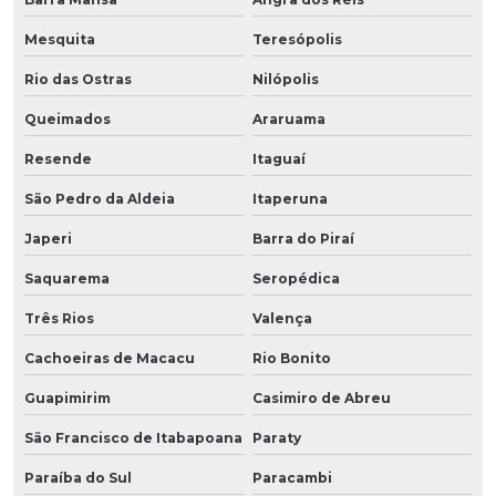
Mesquita
Teresópolis
Rio das Ostras
Nilópolis
Queimados
Araruama
Resende
Itaguaí
São Pedro da Aldeia
Itaperuna
Japeri
Barra do Piraí
Saquarema
Seropédica
Três Rios
Valença
Cachoeiras de Macacu
Rio Bonito
Guapimirim
Casimiro de Abreu
São Francisco de Itabapoana
Paraty
Paraíba do Sul
Paracambi