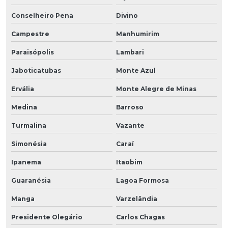
Conselheiro Pena
Divino
Campestre
Manhumirim
Paraisópolis
Lambari
Jaboticatubas
Monte Azul
Ervália
Monte Alegre de Minas
Medina
Barroso
Turmalina
Vazante
Simonésia
Caraí
Ipanema
Itaobim
Guaranésia
Lagoa Formosa
Manga
Varzelândia
Presidente Olegário
Carlos Chagas