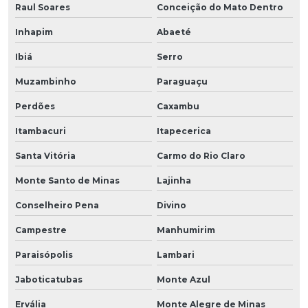
Raul Soares
Conceição do Mato Dentro
Inhapim
Abaeté
Ibiá
Serro
Muzambinho
Paraguaçu
Perdões
Caxambu
Itambacuri
Itapecerica
Santa Vitória
Carmo do Rio Claro
Monte Santo de Minas
Lajinha
Conselheiro Pena
Divino
Campestre
Manhumirim
Paraisópolis
Lambari
Jaboticatubas
Monte Azul
Ervália
Monte Alegre de Minas