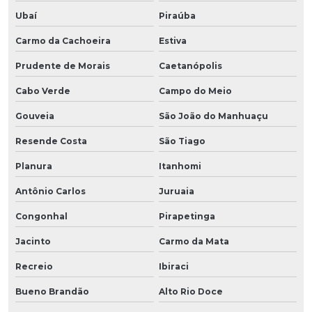
Ubaí
Piraúba
Carmo da Cachoeira
Estiva
Prudente de Morais
Caetanópolis
Cabo Verde
Campo do Meio
Gouveia
São João do Manhuaçu
Resende Costa
São Tiago
Planura
Itanhomi
Antônio Carlos
Juruaia
Congonhal
Pirapetinga
Jacinto
Carmo da Mata
Recreio
Ibiraci
Bueno Brandão
Alto Rio Doce