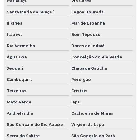
Itatiaiuçu
Rio Casca
Santa Maria do Suaçuí
Lagoa Dourada
Ilicínea
Mar de Espanha
Itapeva
Bom Repouso
Rio Vermelho
Dores do Indaiá
Água Boa
Conceição do Rio Verde
Jequeri
Chapada Gaúcha
Cambuquira
Perdigão
Teixeiras
Cristais
Mato Verde
Iapu
Andrelândia
Cachoeira de Minas
São Gonçalo do Rio Abaixo
Virgem da Lapa
Serra do Salitre
São Gonçalo do Pará