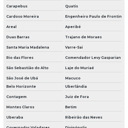
Carapebus
Quatis
Cardoso Moreira
Engenheiro Paulo de Frontin
Areal
Aperibé
Duas Barras
Trajano de Moraes
Santa Maria Madalena
Varre-Sai
Rio das Flores
Comendador Levy Gasparian
São Sebastião do Alto
Laje do Muriaé
São José de Ubá
Macuco
Belo Horizonte
Uberlândia
Contagem
Juiz de Fora
Montes Claros
Betim
Uberaba
Ribeirão das Neves
Governador Valadares
Divinópolis