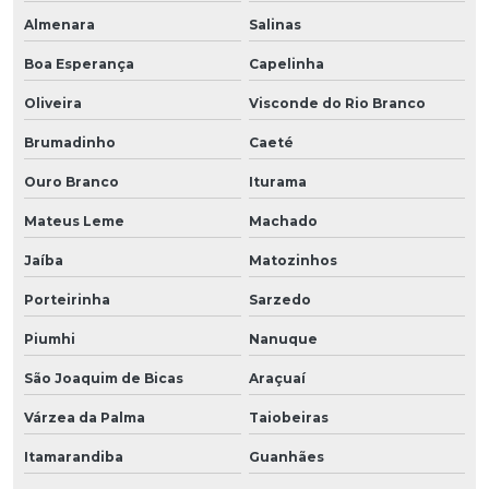
Almenara
Salinas
Boa Esperança
Capelinha
Oliveira
Visconde do Rio Branco
Brumadinho
Caeté
Ouro Branco
Iturama
Mateus Leme
Machado
Jaíba
Matozinhos
Porteirinha
Sarzedo
Piumhi
Nanuque
São Joaquim de Bicas
Araçuaí
Várzea da Palma
Taiobeiras
Itamarandiba
Guanhães