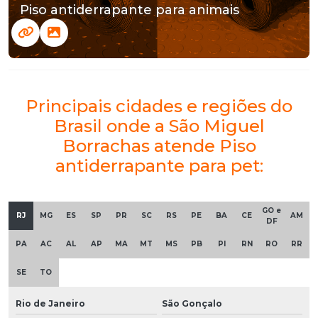
Piso antiderrapante para animais
Principais cidades e regiões do
Brasil onde a São Miguel
Borrachas atende Piso
antiderrapante para pet:
GO e
RJ
MG
ES
SP
PR
SC
RS
PE
BA
CE
AM
DF
PA
AC
AL
AP
MA
MT
MS
PB
PI
RN
RO
RR
SE
TO
Rio de Janeiro
São Gonçalo