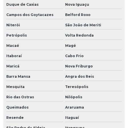
Duque de Caxias
Nova Iguaçu
Campos dos Goytacazes
Belford Roxo
Niterói
São João de Meriti
Petrópolis
Volta Redonda
Macaé
Magé
Itaboraí
Cabo Frio
Maricá
Nova Friburgo
Barra Mansa
Angra dos Reis
Mesquita
Teresópolis
Rio das Ostras
Nilópolis
Queimados
Araruama
Resende
Itaguaí
São Pedro da Aldeia
Itaperuna