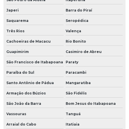
Japeri
Barra do Piraí
Saquarema
Seropédica
Três Rios
Valença
Cachoeiras de Macacu
Rio Bonito
Guapimirim
Casimiro de Abreu
São Francisco de Itabapoana
Paraty
Paraíba do Sul
Paracambi
Santo Antônio de Pádua
Mangaratiba
Armação dos Búzios
São Fidélis
São João da Barra
Bom Jesus do Itabapoana
Vassouras
Tanguá
Arraial do Cabo
Itatiaia