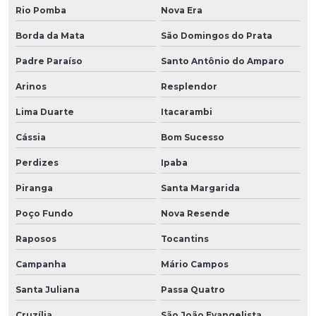
Rio Pomba
Nova Era
Borda da Mata
São Domingos do Prata
Padre Paraíso
Santo Antônio do Amparo
Arinos
Resplendor
Lima Duarte
Itacarambi
Cássia
Bom Sucesso
Perdizes
Ipaba
Piranga
Santa Margarida
Poço Fundo
Nova Resende
Raposos
Tocantins
Campanha
Mário Campos
Santa Juliana
Passa Quatro
Cruzília
São João Evangelista