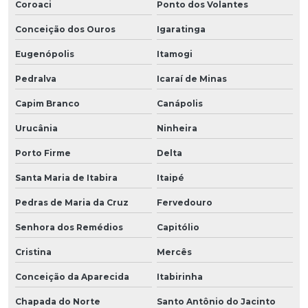
Coroaci
Ponto dos Volantes
Conceição dos Ouros
Igaratinga
Eugenópolis
Itamogi
Pedralva
Icaraí de Minas
Capim Branco
Canápolis
Urucânia
Ninheira
Porto Firme
Delta
Santa Maria de Itabira
Itaipé
Pedras de Maria da Cruz
Fervedouro
Senhora dos Remédios
Capitólio
Cristina
Mercês
Conceição da Aparecida
Itabirinha
Chapada do Norte
Santo Antônio do Jacinto