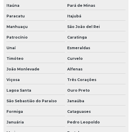
Itaúna
Pará de Minas
Paracatu
Itajubá
Manhuaçu
São João del Rei
Patrocínio
Caratinga
Unaí
Esmeraldas
Timóteo
Curvelo
João Monlevade
Alfenas
Viçosa
Três Corações
Lagoa Santa
Ouro Preto
São Sebastião do Paraíso
Janaúba
Formiga
Cataguases
Januária
Pedro Leopoldo