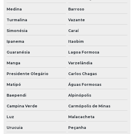
Medina
Barroso
Turmalina
Vazante
Simonésia
Caraí
Ipanema
Itaobim
Guaranésia
Lagoa Formosa
Manga
Varzelândia
Presidente Olegário
Carlos Chagas
Matipó
Águas Formosas
Baependi
Alpinópolis
Campina Verde
Carmópolis de Minas
Luz
Malacacheta
Urucuia
Peçanha