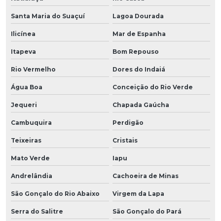
Santa Maria do Suaçuí
Lagoa Dourada
Ilicínea
Mar de Espanha
Itapeva
Bom Repouso
Rio Vermelho
Dores do Indaiá
Água Boa
Conceição do Rio Verde
Jequeri
Chapada Gaúcha
Cambuquira
Perdigão
Teixeiras
Cristais
Mato Verde
Iapu
Andrelândia
Cachoeira de Minas
São Gonçalo do Rio Abaixo
Virgem da Lapa
Serra do Salitre
São Gonçalo do Pará