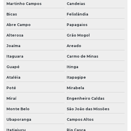
Martinho Campos
Candeias
Bicas
Felixlândia
Abre Campo
Papagaios
Alterosa
Grão Mogol
Joaíma
Areado
Itaguara
Carmo de Minas
Guapé
Itinga
Ataléia
Itapagipe
Poté
Mirabela
Miraí
Engenheiro Caldas
Monte Belo
São João das Missões
Ubaporanga
Campos Altos
Itatiaiuçu
Rio Casca