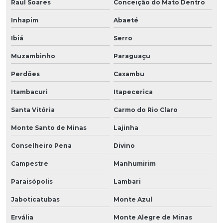
Raul Soares
Conceição do Mato Dentro
Inhapim
Abaeté
Ibiá
Serro
Muzambinho
Paraguaçu
Perdões
Caxambu
Itambacuri
Itapecerica
Santa Vitória
Carmo do Rio Claro
Monte Santo de Minas
Lajinha
Conselheiro Pena
Divino
Campestre
Manhumirim
Paraisópolis
Lambari
Jaboticatubas
Monte Azul
Ervália
Monte Alegre de Minas