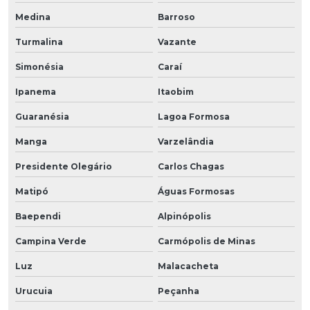
Medina
Barroso
Turmalina
Vazante
Simonésia
Caraí
Ipanema
Itaobim
Guaranésia
Lagoa Formosa
Manga
Varzelândia
Presidente Olegário
Carlos Chagas
Matipó
Águas Formosas
Baependi
Alpinópolis
Campina Verde
Carmópolis de Minas
Luz
Malacacheta
Urucuia
Peçanha