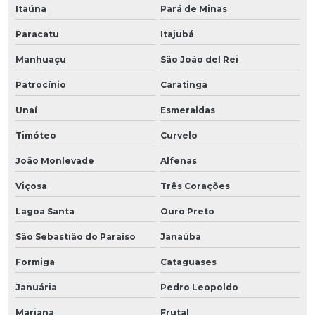
Itaúna
Pará de Minas
Paracatu
Itajubá
Manhuaçu
São João del Rei
Patrocínio
Caratinga
Unaí
Esmeraldas
Timóteo
Curvelo
João Monlevade
Alfenas
Viçosa
Três Corações
Lagoa Santa
Ouro Preto
São Sebastião do Paraíso
Janaúba
Formiga
Cataguases
Januária
Pedro Leopoldo
Mariana
Frutal