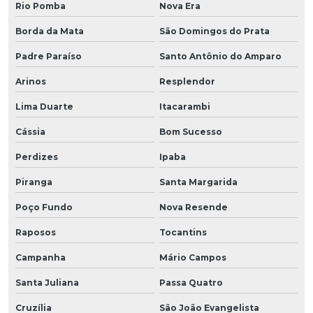
Rio Pomba
Nova Era
Borda da Mata
São Domingos do Prata
Padre Paraíso
Santo Antônio do Amparo
Arinos
Resplendor
Lima Duarte
Itacarambi
Cássia
Bom Sucesso
Perdizes
Ipaba
Piranga
Santa Margarida
Poço Fundo
Nova Resende
Raposos
Tocantins
Campanha
Mário Campos
Santa Juliana
Passa Quatro
Cruzília
São João Evangelista