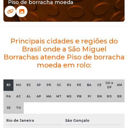
Piso de borracha moeda
Principais cidades e regiões do
Brasil onde a São Miguel
Borrachas atende Piso de borracha
moeda em rolo:
GO e
RJ
MG
ES
SP
PR
SC
RS
PE
BA
CE
AM
DF
PA
AC
AL
AP
MA
MT
MS
PB
PI
RN
RO
RR
SE
TO
Rio de Janeiro
São Gonçalo