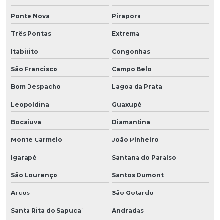
Ponte Nova
Pirapora
Três Pontas
Extrema
Itabirito
Congonhas
São Francisco
Campo Belo
Bom Despacho
Lagoa da Prata
Leopoldina
Guaxupé
Bocaiuva
Diamantina
Monte Carmelo
João Pinheiro
Igarapé
Santana do Paraíso
São Lourenço
Santos Dumont
Arcos
São Gotardo
Santa Rita do Sapucaí
Andradas