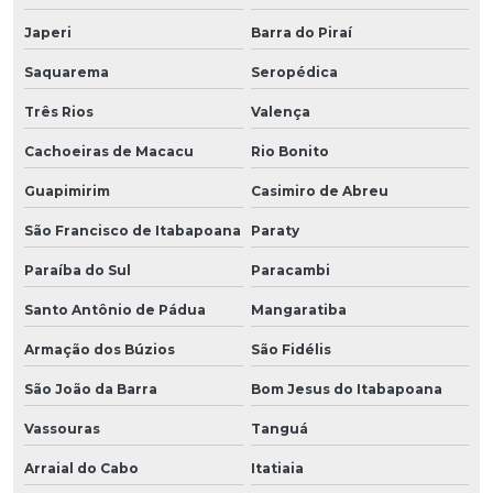
Japeri
Barra do Piraí
Saquarema
Seropédica
Três Rios
Valença
Cachoeiras de Macacu
Rio Bonito
Guapimirim
Casimiro de Abreu
São Francisco de Itabapoana
Paraty
Paraíba do Sul
Paracambi
Santo Antônio de Pádua
Mangaratiba
Armação dos Búzios
São Fidélis
São João da Barra
Bom Jesus do Itabapoana
Vassouras
Tanguá
Arraial do Cabo
Itatiaia