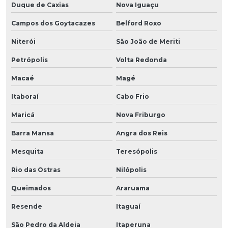
Duque de Caxias
Nova Iguaçu
Campos dos Goytacazes
Belford Roxo
Niterói
São João de Meriti
Petrópolis
Volta Redonda
Macaé
Magé
Itaboraí
Cabo Frio
Maricá
Nova Friburgo
Barra Mansa
Angra dos Reis
Mesquita
Teresópolis
Rio das Ostras
Nilópolis
Queimados
Araruama
Resende
Itaguaí
São Pedro da Aldeia
Itaperuna