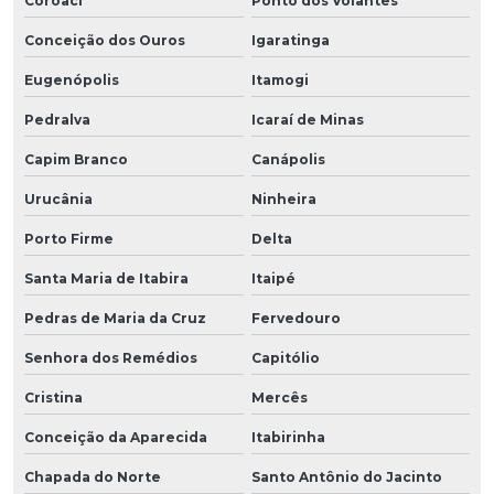
Coroaci
Ponto dos Volantes
Conceição dos Ouros
Igaratinga
Eugenópolis
Itamogi
Pedralva
Icaraí de Minas
Capim Branco
Canápolis
Urucânia
Ninheira
Porto Firme
Delta
Santa Maria de Itabira
Itaipé
Pedras de Maria da Cruz
Fervedouro
Senhora dos Remédios
Capitólio
Cristina
Mercês
Conceição da Aparecida
Itabirinha
Chapada do Norte
Santo Antônio do Jacinto