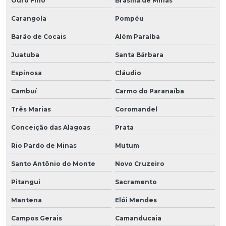
Ouro Fino
Brasília de Minas
Carangola
Pompéu
Barão de Cocais
Além Paraíba
Juatuba
Santa Bárbara
Espinosa
Cláudio
Cambuí
Carmo do Paranaíba
Três Marias
Coromandel
Conceição das Alagoas
Prata
Rio Pardo de Minas
Mutum
Santo Antônio do Monte
Novo Cruzeiro
Pitangui
Sacramento
Mantena
Elói Mendes
Campos Gerais
Camanducaia