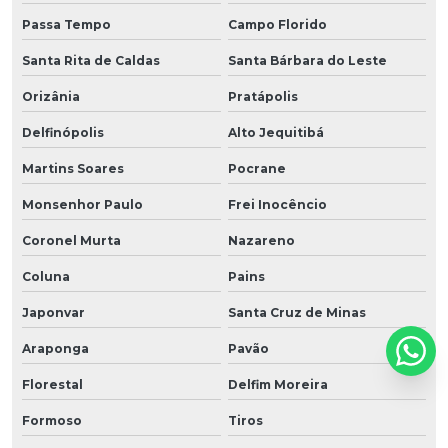
Passa Tempo
Campo Florido
Santa Rita de Caldas
Santa Bárbara do Leste
Orizânia
Pratápolis
Delfinópolis
Alto Jequitibá
Martins Soares
Pocrane
Monsenhor Paulo
Frei Inocêncio
Coronel Murta
Nazareno
Coluna
Pains
Japonvar
Santa Cruz de Minas
Araponga
Pavão
Florestal
Delfim Moreira
Formoso
Tiros