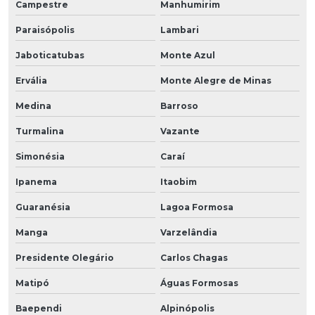
Campestre
Manhumirim
Paraisópolis
Lambari
Jaboticatubas
Monte Azul
Ervália
Monte Alegre de Minas
Medina
Barroso
Turmalina
Vazante
Simonésia
Caraí
Ipanema
Itaobim
Guaranésia
Lagoa Formosa
Manga
Varzelândia
Presidente Olegário
Carlos Chagas
Matipó
Águas Formosas
Baependi
Alpinópolis