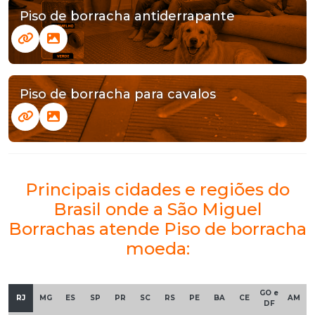
Piso de borracha antiderrapante
Piso de borracha para cavalos
Principais cidades e regiões do
Brasil onde a São Miguel
Borrachas atende Piso de borracha
moeda:
GO e
RJ
MG
ES
SP
PR
SC
RS
PE
BA
CE
AM
DF