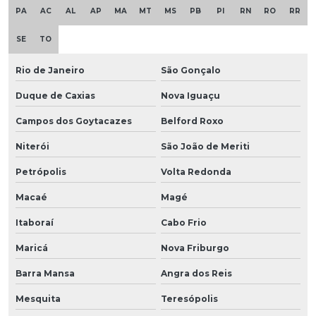
PA
AC
AL
AP
MA
MT
MS
PB
PI
RN
RO
RR
SE
TO
Rio de Janeiro
São Gonçalo
Duque de Caxias
Nova Iguaçu
Campos dos Goytacazes
Belford Roxo
Niterói
São João de Meriti
Petrópolis
Volta Redonda
Macaé
Magé
Itaboraí
Cabo Frio
Maricá
Nova Friburgo
Barra Mansa
Angra dos Reis
Mesquita
Teresópolis