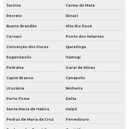
Jacinto
Carmo da Mata
Recreio
Ibiraci
Bueno Brandão
Alto Rio Doce
Coroaci
Ponto dos Volantes
Conceição dos Ouros
Igaratinga
Eugenópolis
Itamogi
Pedralva
Icaraí de Minas
Capim Branco
Canápolis
Urucânia
Ninheira
Porto Firme
Delta
Santa Maria de Itabira
Itaipé
Pedras de Maria da Cruz
Fervedouro