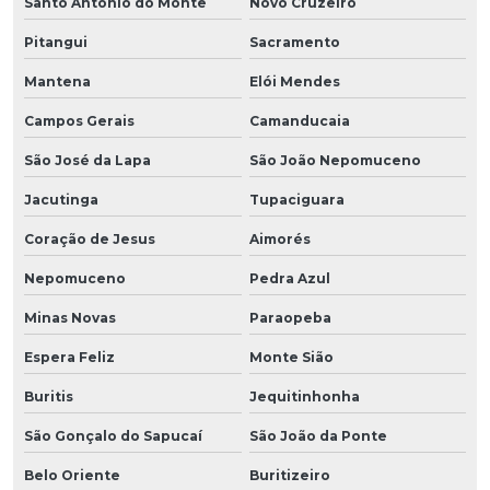
Santo Antônio do Monte
Novo Cruzeiro
Pitangui
Sacramento
Mantena
Elói Mendes
Campos Gerais
Camanducaia
São José da Lapa
São João Nepomuceno
Jacutinga
Tupaciguara
Coração de Jesus
Aimorés
Nepomuceno
Pedra Azul
Minas Novas
Paraopeba
Espera Feliz
Monte Sião
Buritis
Jequitinhonha
São Gonçalo do Sapucaí
São João da Ponte
Belo Oriente
Buritizeiro