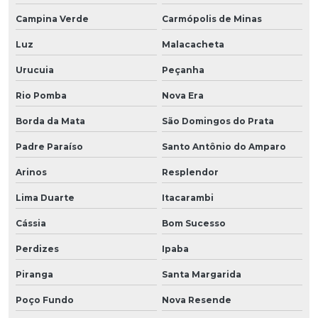
Campina Verde
Carmópolis de Minas
Luz
Malacacheta
Urucuia
Peçanha
Rio Pomba
Nova Era
Borda da Mata
São Domingos do Prata
Padre Paraíso
Santo Antônio do Amparo
Arinos
Resplendor
Lima Duarte
Itacarambi
Cássia
Bom Sucesso
Perdizes
Ipaba
Piranga
Santa Margarida
Poço Fundo
Nova Resende