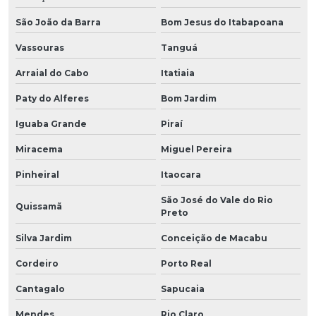
São João da Barra
Bom Jesus do Itabapoana
Vassouras
Tanguá
Arraial do Cabo
Itatiaia
Paty do Alferes
Bom Jardim
Iguaba Grande
Piraí
Miracema
Miguel Pereira
Pinheiral
Itaocara
São José do Vale do Rio
Quissamã
Preto
Silva Jardim
Conceição de Macabu
Cordeiro
Porto Real
Cantagalo
Sapucaia
Mendes
Rio Claro