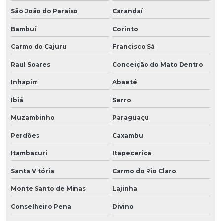
São João do Paraíso
Carandaí
Bambuí
Corinto
Carmo do Cajuru
Francisco Sá
Raul Soares
Conceição do Mato Dentro
Inhapim
Abaeté
Ibiá
Serro
Muzambinho
Paraguaçu
Perdões
Caxambu
Itambacuri
Itapecerica
Santa Vitória
Carmo do Rio Claro
Monte Santo de Minas
Lajinha
Conselheiro Pena
Divino