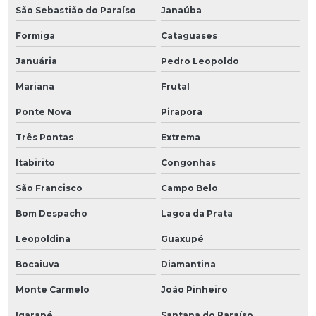
São Sebastião do Paraíso
Janaúba
Formiga
Cataguases
Januária
Pedro Leopoldo
Mariana
Frutal
Ponte Nova
Pirapora
Três Pontas
Extrema
Itabirito
Congonhas
São Francisco
Campo Belo
Bom Despacho
Lagoa da Prata
Leopoldina
Guaxupé
Bocaiuva
Diamantina
Monte Carmelo
João Pinheiro
Igarapé
Santana do Paraíso