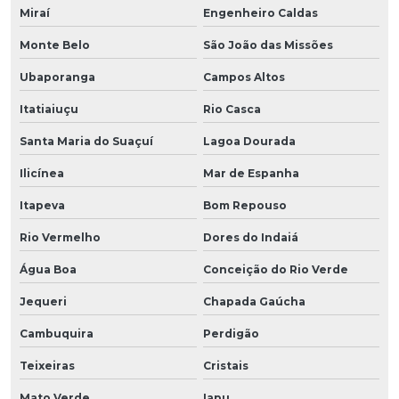
Miraí
Engenheiro Caldas
Monte Belo
São João das Missões
Ubaporanga
Campos Altos
Itatiaiuçu
Rio Casca
Santa Maria do Suaçuí
Lagoa Dourada
Ilicínea
Mar de Espanha
Itapeva
Bom Repouso
Rio Vermelho
Dores do Indaiá
Água Boa
Conceição do Rio Verde
Jequeri
Chapada Gaúcha
Cambuquira
Perdigão
Teixeiras
Cristais
Mato Verde
Iapu