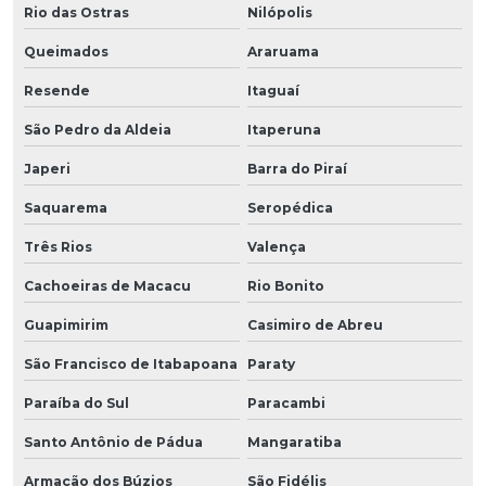
Rio das Ostras
Nilópolis
Queimados
Araruama
Resende
Itaguaí
São Pedro da Aldeia
Itaperuna
Japeri
Barra do Piraí
Saquarema
Seropédica
Três Rios
Valença
Cachoeiras de Macacu
Rio Bonito
Guapimirim
Casimiro de Abreu
São Francisco de Itabapoana
Paraty
Paraíba do Sul
Paracambi
Santo Antônio de Pádua
Mangaratiba
Armação dos Búzios
São Fidélis