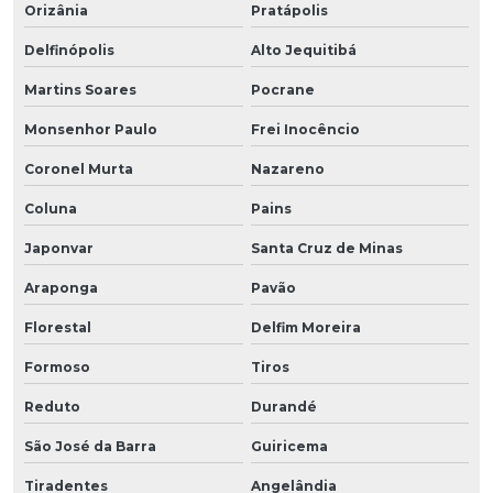
Orizânia
Pratápolis
Delfinópolis
Alto Jequitibá
Martins Soares
Pocrane
Monsenhor Paulo
Frei Inocêncio
Coronel Murta
Nazareno
Coluna
Pains
Japonvar
Santa Cruz de Minas
Araponga
Pavão
Florestal
Delfim Moreira
Formoso
Tiros
Reduto
Durandé
São José da Barra
Guiricema
Tiradentes
Angelândia