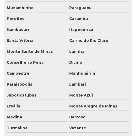
Muzambinho
Paraguaçu
Perdões
Caxambu
Itambacuri
Itapecerica
Santa Vitória
Carmo do Rio Claro
Monte Santo de Minas
Lajinha
Conselheiro Pena
Divino
Campestre
Manhumirim
Paraisópolis
Lambari
Jaboticatubas
Monte Azul
Ervália
Monte Alegre de Minas
Medina
Barroso
Turmalina
Vazante