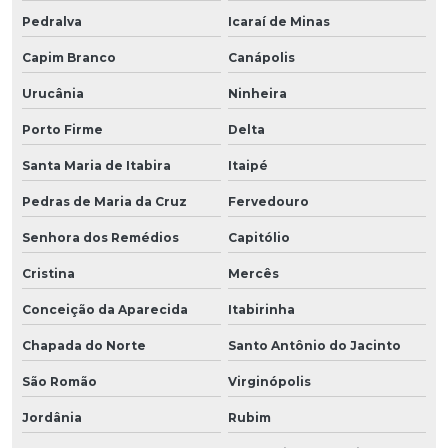
Pedralva
Icaraí de Minas
Capim Branco
Canápolis
Urucânia
Ninheira
Porto Firme
Delta
Santa Maria de Itabira
Itaipé
Pedras de Maria da Cruz
Fervedouro
Senhora dos Remédios
Capitólio
Cristina
Mercês
Conceição da Aparecida
Itabirinha
Chapada do Norte
Santo Antônio do Jacinto
São Romão
Virginópolis
Jordânia
Rubim