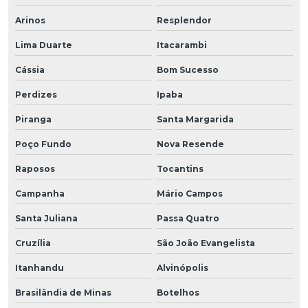
Arinos
Resplendor
Lima Duarte
Itacarambi
Cássia
Bom Sucesso
Perdizes
Ipaba
Piranga
Santa Margarida
Poço Fundo
Nova Resende
Raposos
Tocantins
Campanha
Mário Campos
Santa Juliana
Passa Quatro
Cruzília
São João Evangelista
Itanhandu
Alvinópolis
Brasilândia de Minas
Botelhos