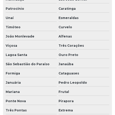
Patrocínio
Caratinga
Unaí
Esmeraldas
Timóteo
Curvelo
João Monlevade
Alfenas
Viçosa
Três Corações
Lagoa Santa
Ouro Preto
São Sebastião do Paraíso
Janaúba
Formiga
Cataguases
Januária
Pedro Leopoldo
Mariana
Frutal
Ponte Nova
Pirapora
Três Pontas
Extrema