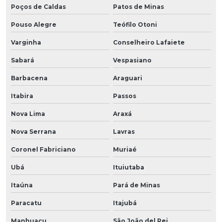
Poços de Caldas
Patos de Minas
Pouso Alegre
Teófilo Otoni
Varginha
Conselheiro Lafaiete
Sabará
Vespasiano
Barbacena
Araguari
Itabira
Passos
Nova Lima
Araxá
Nova Serrana
Lavras
Coronel Fabriciano
Muriaé
Ubá
Ituiutaba
Itaúna
Pará de Minas
Paracatu
Itajubá
Manhuaçu
São João del Rei