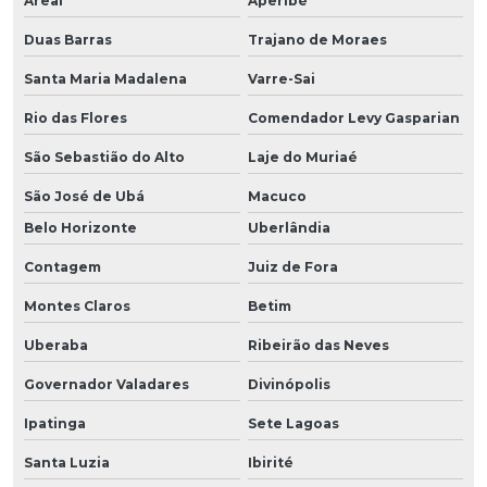
Areal
Aperibé
Duas Barras
Trajano de Moraes
Santa Maria Madalena
Varre-Sai
Rio das Flores
Comendador Levy Gasparian
São Sebastião do Alto
Laje do Muriaé
São José de Ubá
Macuco
Belo Horizonte
Uberlândia
Contagem
Juiz de Fora
Montes Claros
Betim
Uberaba
Ribeirão das Neves
Governador Valadares
Divinópolis
Ipatinga
Sete Lagoas
Santa Luzia
Ibirité