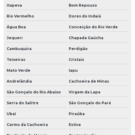
Itapeva
Bom Repouso
Rio Vermelho
Dores do Indaiá
Água Boa
Conceição do Rio Verde
Jequeri
Chapada Gaúcha
Cambuquira
Perdigão
Teixeiras
Cristais
Mato Verde
Iapu
Andrelândia
Cachoeira de Minas
São Gonçalo do Rio Abaixo
Virgem da Lapa
Serra do Salitre
São Gonçalo do Pará
Ubaí
Piraúba
Carmo da Cachoeira
Estiva