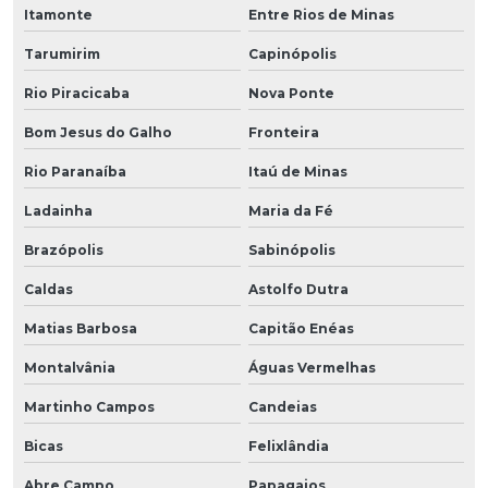
Itamonte
Entre Rios de Minas
Tarumirim
Capinópolis
Rio Piracicaba
Nova Ponte
Bom Jesus do Galho
Fronteira
Rio Paranaíba
Itaú de Minas
Ladainha
Maria da Fé
Brazópolis
Sabinópolis
Caldas
Astolfo Dutra
Matias Barbosa
Capitão Enéas
Montalvânia
Águas Vermelhas
Martinho Campos
Candeias
Bicas
Felixlândia
Abre Campo
Papagaios