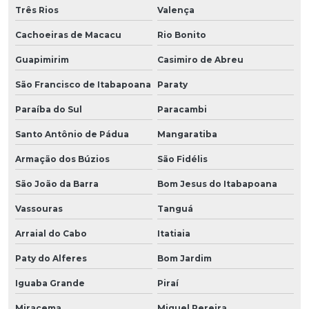
Três Rios
Valença
Cachoeiras de Macacu
Rio Bonito
Guapimirim
Casimiro de Abreu
São Francisco de Itabapoana
Paraty
Paraíba do Sul
Paracambi
Santo Antônio de Pádua
Mangaratiba
Armação dos Búzios
São Fidélis
São João da Barra
Bom Jesus do Itabapoana
Vassouras
Tanguá
Arraial do Cabo
Itatiaia
Paty do Alferes
Bom Jardim
Iguaba Grande
Piraí
Miracema
Miguel Pereira