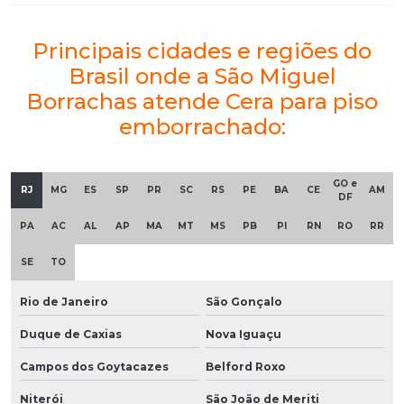
Principais cidades e regiões do
Brasil onde a São Miguel
Borrachas atende Cera para piso
emborrachado:
GO e
RJ
MG
ES
SP
PR
SC
RS
PE
BA
CE
AM
DF
PA
AC
AL
AP
MA
MT
MS
PB
PI
RN
RO
RR
SE
TO
Rio de Janeiro
São Gonçalo
Duque de Caxias
Nova Iguaçu
Campos dos Goytacazes
Belford Roxo
Niterói
São João de Meriti