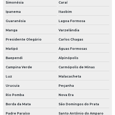
Simonésia
Caraí
Ipanema
Itaobim
Guaranésia
Lagoa Formosa
Manga
Varzelândia
Presidente Olegário
Carlos Chagas
Matipó
Águas Formosas
Baependi
Alpinópolis
Campina Verde
Carmópolis de Minas
Luz
Malacacheta
Urucuia
Peçanha
Rio Pomba
Nova Era
Borda da Mata
São Domingos do Prata
Padre Paraíso
Santo Antônio do Amparo