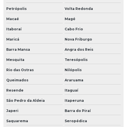
Petrópolis
Volta Redonda
Macaé
Magé
Itaboraí
Cabo Frio
Maricá
Nova Friburgo
Barra Mansa
Angra dos Reis
Mesquita
Teresópolis
Rio das Ostras
Nilópolis
Queimados
Araruama
Resende
Itaguaí
São Pedro da Aldeia
Itaperuna
Japeri
Barra do Piraí
Saquarema
Seropédica