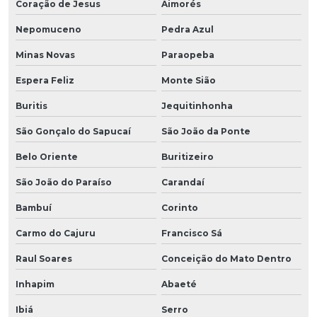
Coração de Jesus
Aimorés
Nepomuceno
Pedra Azul
Minas Novas
Paraopeba
Espera Feliz
Monte Sião
Buritis
Jequitinhonha
São Gonçalo do Sapucaí
São João da Ponte
Belo Oriente
Buritizeiro
São João do Paraíso
Carandaí
Bambuí
Corinto
Carmo do Cajuru
Francisco Sá
Raul Soares
Conceição do Mato Dentro
Inhapim
Abaeté
Ibiá
Serro