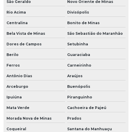
São Geraldo
Novo Oriente de Minas
Rio Acima
Divisópolis
Centralina
Bonito de Minas
Bela Vista de Minas
São Sebastião do Maranhão
Dores de Campos
Setubinha
Berilo
Guaraciaba
Ferros
Carneirinho
Antônio Dias
Araújos
Arceburgo
Buenópolis
Ipuiúna
Piranguinho
Mata Verde
Cachoeira de Pajeú
Morada Nova de Minas
Prados
Coqueiral
Santana do Manhuaçu