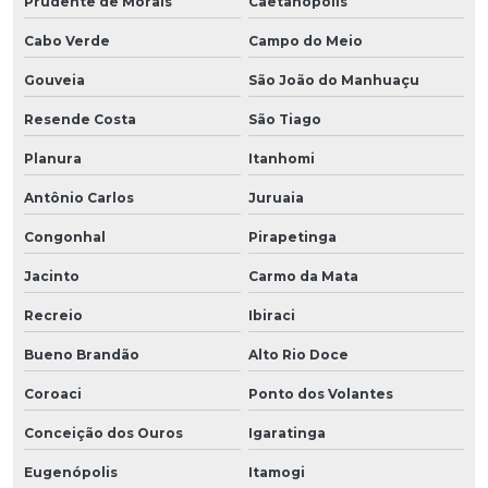
Prudente de Morais
Caetanópolis
Cabo Verde
Campo do Meio
Gouveia
São João do Manhuaçu
Resende Costa
São Tiago
Planura
Itanhomi
Antônio Carlos
Juruaia
Congonhal
Pirapetinga
Jacinto
Carmo da Mata
Recreio
Ibiraci
Bueno Brandão
Alto Rio Doce
Coroaci
Ponto dos Volantes
Conceição dos Ouros
Igaratinga
Eugenópolis
Itamogi