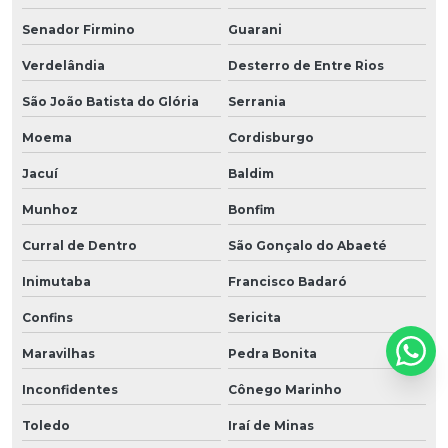
Senador Firmino
Guarani
Verdelândia
Desterro de Entre Rios
São João Batista do Glória
Serrania
Moema
Cordisburgo
Jacuí
Baldim
Munhoz
Bonfim
Curral de Dentro
São Gonçalo do Abaeté
Inimutaba
Francisco Badaró
Confins
Sericita
Maravilhas
Pedra Bonita
Inconfidentes
Cônego Marinho
Toledo
Iraí de Minas