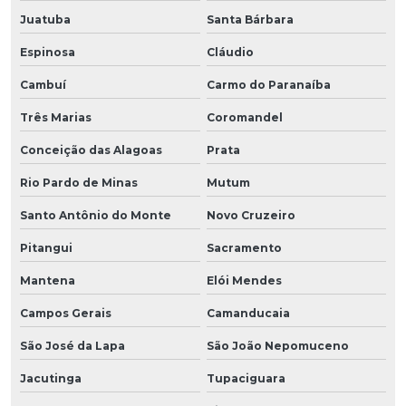
Juatuba
Santa Bárbara
Espinosa
Cláudio
Cambuí
Carmo do Paranaíba
Três Marias
Coromandel
Conceição das Alagoas
Prata
Rio Pardo de Minas
Mutum
Santo Antônio do Monte
Novo Cruzeiro
Pitangui
Sacramento
Mantena
Elói Mendes
Campos Gerais
Camanducaia
São José da Lapa
São João Nepomuceno
Jacutinga
Tupaciguara