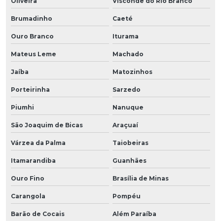
Oliveira
Visconde do Rio Branco
Brumadinho
Caeté
Ouro Branco
Iturama
Mateus Leme
Machado
Jaíba
Matozinhos
Porteirinha
Sarzedo
Piumhi
Nanuque
São Joaquim de Bicas
Araçuaí
Várzea da Palma
Taiobeiras
Itamarandiba
Guanhães
Ouro Fino
Brasília de Minas
Carangola
Pompéu
Barão de Cocais
Além Paraíba